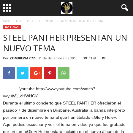
Inicio
NOTICIAS
STEEL PANTHER PRESENTAN UN NUEVO TEMA
NOTICIAS
STEEL PANTHER PRESENTAN UN
NUEVO TEMA
Por
ZOMBIEWAR77
-
11 de diciembre de 2013
1178
0
[youtube http://www.youtube.com/watch?
v=yuW11cHWHGk]
Durante el último concierto que STEEL PANTHER ofrecieron el
pasado 7 de diciembre en Brisbane, Australia la banda interpretó
por primera un nuevo tema al que han titulado «Glory Hole».
Aquí podéis escuchar y ver el tema en video ya que fue grabado
por un fan. «Glory Hole» estará incluido en el nuevo álbum de la