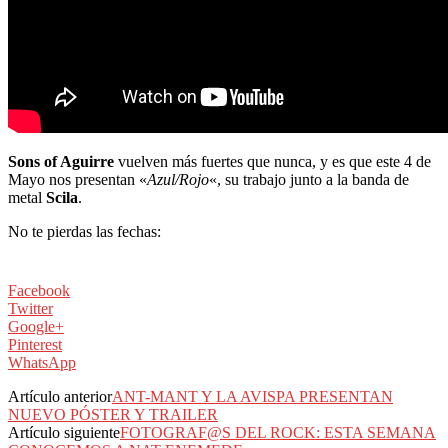
Sons of Aguirre
vuelven más fuertes que nunca, y es que este 4 de
Mayo nos presentan «
Azul/Rojo
«, su trabajo junto a la banda de
metal
Scila
.
No te pierdas las fechas:
Facebook
Twitter
Google+
Pinterest
WhatsApp
Artículo anterior
ANT-MANT Y LA AVISPA PRESENTAN
NUEVO PÓSTER Y TRAILER
Artículo siguiente
FOTOGRAF@S DEL ROCK: ESTA SEMANA