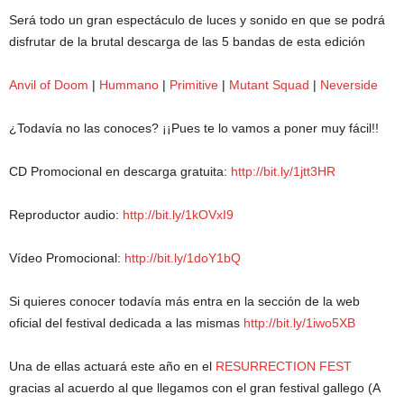
Será todo un gran es
pectáculo de luces y sonido en que se podrá
disfrutar de la brutal descarga de las 5 bandas de esta edición
Anvil of Doom
|
Hummano
|
Primitive
|
Mutant Squad
|
Neverside
¿Todavía no las conoces? ¡¡Pues te lo vamos a poner muy fácil!!
CD Promocional en descarga gratuita:
http://bit.ly/1jtt3HR
Reproductor audio:
http://bit.ly/1kOVxI9
Vídeo Promocional:
http://bit.ly/1doY1bQ
Si quieres conocer todavía más entra en la sección de la web
oficial del festival dedicada a las mismas
http://bit.ly/1iwo5XB
Una de ellas actuará este año en el
RESURRECTION FEST
gracias al acuerdo al que llegamos con el gran festival gallego (A