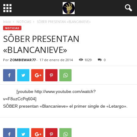
Inicio
NOTICIAS
SÔBER PRESENTAN «BLANCANIEVE»
NOTICIAS
SÔBER PRESENTAN
«BLANCANIEVE»
Por
ZOMBIEWAR77
-
17 de enero de 2014
1029
0
[youtube http://www.youtube.com/watch?
v=F8uzCcPq604]
SÔBER presentan «Blancanieve» el primer single de «Letargo».