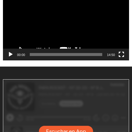
vídeo
00:00
14:50