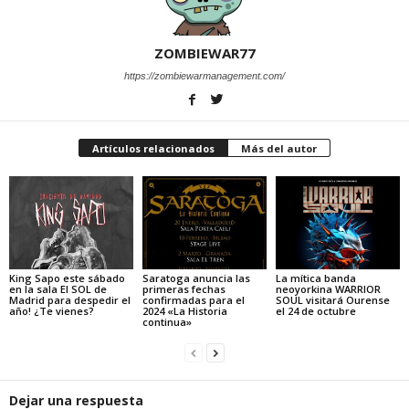
ZOMBIEWAR77
https://zombiewarmanagement.com/
Artículos relacionados
Más del autor
King Sapo este sábado
Saratoga anuncia las
La mítica banda
en la sala El SOL de
primeras fechas
neoyorkina WARRIOR
Madrid para despedir el
confirmadas para el
SOUL visitará Ourense
año! ¿Te vienes?
2024 «La Historia
el 24 de octubre
continua»
Dejar una respuesta