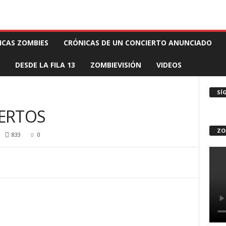
 MUERTE PRODUCCIONES
COMUNÍCATE CON EL ZOMBIE
STAFF ZOMBIE
ICAS ZOMBIES
CRÓNICAS DE UN CONCIERTO ANUNCIADO
DESDE LA FILA 13
ZOMBIEVISIÓN
VIDEOS
SÍ
ERTOS
ZO
833
0