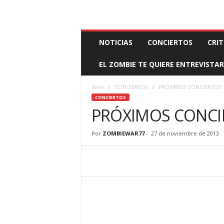
BOOKING, MANAGEMENT Y PROMOCIÓN
SANTA
Z
NOTICIAS
CONCIERTOS
CRIT
O
M
EL ZOMBIE TE QUIERE ENTREVISTAR
B
I
E
Inicio
CONCIERTOS
PRÓXIMOS CONCIERTOS
W
CONCIERTOS
A
PRÓXIMOS CONCI
R
M
Por
ZOMBIEWAR77
-
27 de noviembre de 2013
A
N
A
G
E
M
E
N
T