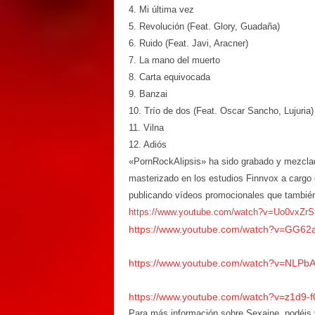
4. Mi última vez
5. Revolución (Feat. Glory, Guadaña)
6. Ruido (Feat. Javi, Aracner)
7. La mano del muerto
8. Carta equivocada
9. Banzai
10. Trío de dos (Feat. Oscar Sancho, Lujuria)
11. Vilna
12. Adiós
«PornRockAlipsis» ha sido grabado y mezclad
masterizado en los estudios Finnvox a cargo
publicando vídeos promocionales que también
https://www.youtube.com/watch?v=Uo0vxZrS
https://www.youtube.com/watch?v=GG6
https://www.youtube.com/watch?v=NLP
https://www.youtube.com/watch?v=z1d9
Para más información sobre Sexaine, podéis v