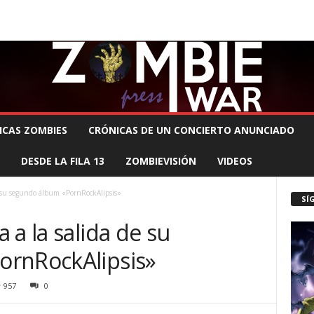
 MUERTE PRODUCCIONES
COMUNÍCATE CON EL ZOMBIE
STAFF ZOMBIE
ICAS ZOMBIES
CRÓNICAS DE UN CONCIERTO ANUNCIADO
DESDE LA FILA 13
ZOMBIEVISIÓN
VIDEOS
e su segundo álbum «PornRockAlipsis»
SÍ
 a la salida de su
ornRockAlipsis»
957
0