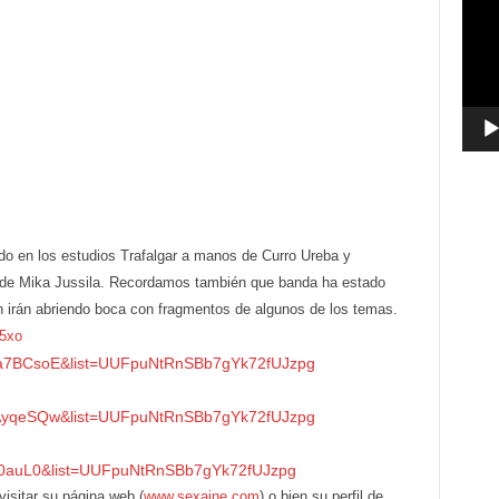
vídeo
o en los estudios Trafalgar a manos de Curro Ureba y
 de Mika Jussila. Recordamos también que banda ha estado
 irán abriendo boca con fragmentos de algunos de los temas.
5xo
2a7BCsoE&list=UUFpuNtRnSBb7gYk72fUJzpg
bAyqeSQw&list=UUFpuNtRnSBb7gYk72fUJzpg
-f0auL0&list=UUFpuNtRnSBb7gYk72fUJzpg
isitar su página web (
www.sexaine.com
) o bien su perfil de