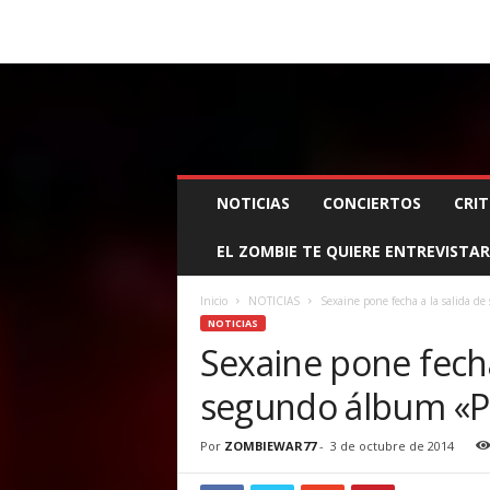
BOOKING, MANAGEMENT Y PROMOCIÓN
SANTA
Z
NOTICIAS
CONCIERTOS
CRIT
O
M
EL ZOMBIE TE QUIERE ENTREVISTAR
B
I
E
Inicio
NOTICIAS
Sexaine pone fecha a la salida d
W
NOTICIAS
A
Sexaine pone fecha
R
segundo álbum «P
M
A
N
Por
ZOMBIEWAR77
-
3 de octubre de 2014
A
G