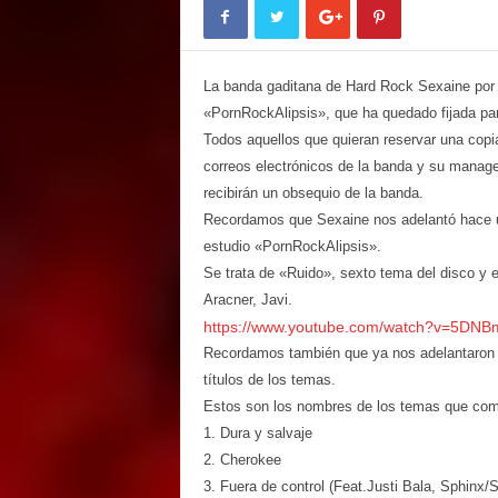
E
M
E
La banda gaditana de Hard Rock Sexaine por f
N
T
«PornRockAlipsis», que ha quedado fijada par
Todos aquellos que quieran reservar una copia
correos electrónicos de la banda y su manage
recibirán un obsequio de la banda.
Recordamos que Sexaine nos adelantó hace un
estudio «PornRockAlipsis».
Se trata de «Ruido», sexto tema del disco y e
Aracner, Javi.
https://www.youtube.com/watch?v=5DN
Recordamos también que ya nos adelantaron l
títulos de los temas.
Estos son los nombres de los temas que com
1. Dura y salvaje
2. Cherokee
3. Fuera de control (Feat.Justi Bala, Sphinx