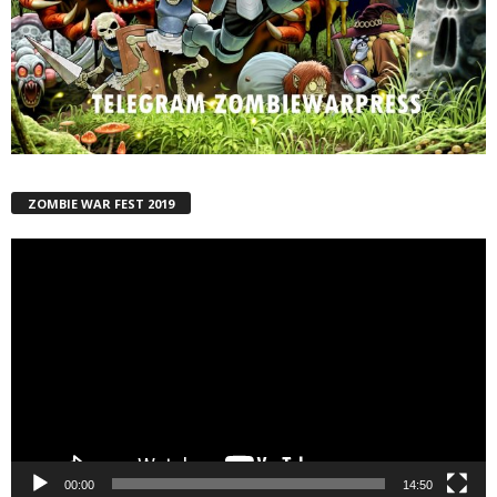
ZOMBIE WAR FEST 2019
Reproductor
de
vídeo
00:00
14:50