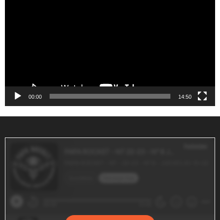
de
vídeo
00:00
14:50