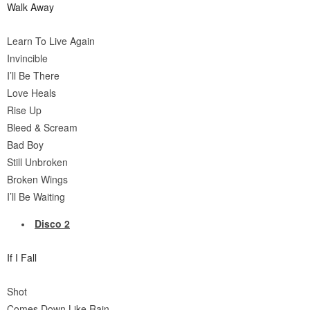
Walk Away
Learn To Live Again
Invincible
I’ll Be There
Love Heals
Rise Up
Bleed & Scream
Bad Boy
Still Unbroken
Broken Wings
I’ll Be Waiting
Disco 2
If I Fall
Shot
Comes Down Like Rain