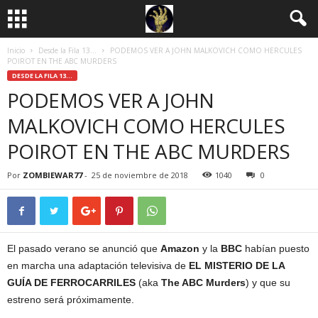
Inicio
Desde la Fila 13...
PODEMOS VER A JOHN MALKOVICH COMO HERCULES
POIROT EN THE ABC MURDERS
DESDE LA FILA 13...
PODEMOS VER A JOHN
MALKOVICH COMO HERCULES
POIROT EN THE ABC MURDERS
Por
ZOMBIEWAR77
-
25 de noviembre de 2018
1040
0
El pasado verano se anunció que
Amazon
y la
BBC
habían puesto
en marcha una adaptación televisiva de
EL MISTERIO DE LA
GUÍA DE FERROCARRILES
(aka
The ABC Murders
) y que su
estreno será próximamente.