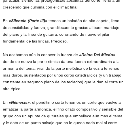
particular, siendo las protagonistas absolutas del corte, lleno a un
crescendo que culmina con el climax final.
En
«Silencio (Parte III)»
teneos un baladón de alto copete, lleno
de sensibilidad y fuerza, grandilocuente gracias al buen maridaje
del piano y la linea de guitarra, coronando de nuevo el pilar
fundamental de las líricas. Precioso.
No acabamos aún in conocer la fuerza de
«Reino Del Miedo»
,
donde de nuevo la parte ritmica da una fuerza extraordinaria a la
armonía del tema, virando la parte melódica de la voz a terrenos
mas duros, sustentados por unos coros catedralicios (y un trabajo
constante en segundo plano de los teclados) que le dan al corte un
aire épico.
En
«Némesis»
, el penúltimo corte tenemos un corte que vuelve a
enfatizar la parte armónica, el fino olfato compositivo y sensible del
grupo con un apunte de guturales que embellece aún mas el tema
y le dota de un punto salvaje que no le queda nada mal al corte.