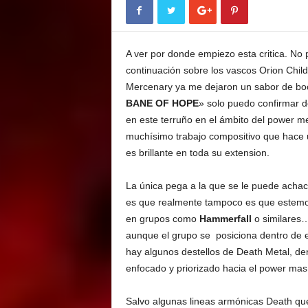
E
M
E
A ver por donde empiezo esta critica. No 
N
T
continuación sobre los vascos Orion Child
Mercenary ya me dejaron un sabor de boc
BANE OF HOPE
» solo puedo confirmar 
en este terruño en el ámbito del power m
muchísimo trabajo compositivo que hace u
es brillante en toda su extension.
La única pega a la que se le puede achac
es que realmente tampoco es que estemo
en grupos como
Hammerfall
o similares… 
aunque el grupo se posiciona dentro de 
hay algunos destellos de Death Metal, den
enfocado y priorizado hacia el power mas
Salvo algunas lineas armónicas Death que