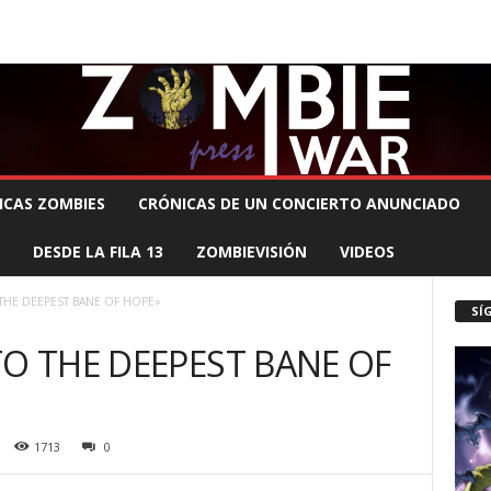
 MUERTE PRODUCCIONES
COMUNÍCATE CON EL ZOMBIE
STAFF ZOMBIE
ICAS ZOMBIES
CRÓNICAS DE UN CONCIERTO ANUNCIADO
DESDE LA FILA 13
ZOMBIEVISIÓN
VIDEOS
THE DEEPEST BANE OF HOPE»
SÍ
TO THE DEEPEST BANE OF
1713
0