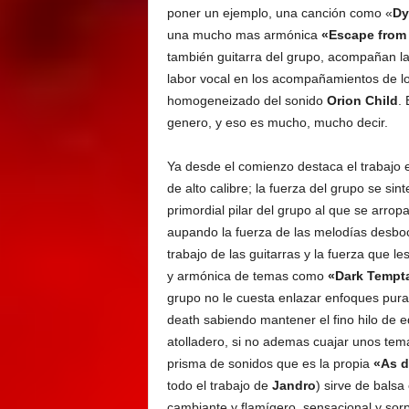
poner un ejemplo, una canción como «
Dy
una mucho mas armónica
«Escape from 
también guitarra del grupo, acompañan la
labor vocal en los acompañamientos de l
homogeneizado del sonido
Orion Child
. 
genero, y eso es mucho, mucho decir.
Ya desde el comienzo destaca el trabajo 
de alto calibre; la fuerza del grupo se sint
primordial pilar del grupo al que se arr
aupando la fuerza de las melodías desbo
trabajo de las guitarras y la fuerza que le
y armónica de temas como
«Dark Tempt
grupo no le cuesta enlazar enfoques puram
death sabiendo mantener el fino hilo de eq
atolladero, si no ademas cuajar unos tema
prisma de sonidos que es la propia
«As d
todo el trabajo de
Jandro
) sirve de balsa
cambiante y flamígero, sensacional y so