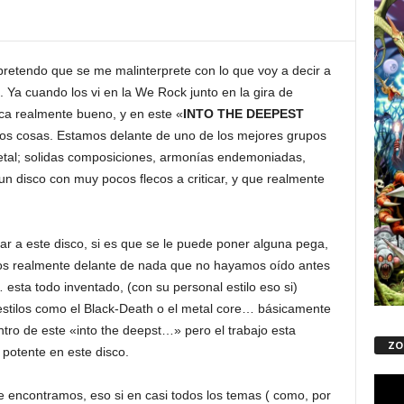
pretendo que se me malinterprete con lo que voy a decir a
. Ya cuando los vi en la We Rock junto en la gira de
a realmente bueno, y en este «
INTO THE DEEPEST
dos cosas. Estamos delante de uno de los mejores grupos
etal; solidas composiciones, armonías endemoniadas,
n disco con muy pocos flecos a criticar, y que realmente
ar a este disco, si es que se le puede poner alguna pega,
s realmente delante de nada que no hayamos oído antes
esta todo inventado, (con su personal estilo eso si)
estilos como el Black-Death o el metal core… básicamente
tro de este «into the deepst…» pero el trabajo esta
ZO
 potente en este disco.
Repro
 encontramos, eso si en casi todos los temas ( como, por
de