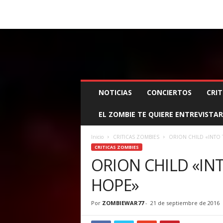
BOOKING, MANAGEMENT Y PROMOCIÓN
SANTA
Z
NOTICIAS
CONCIERTOS
CRIT
O
M
EL ZOMBIE TE QUIERE ENTREVISTAR
B
I
E
Inicio
CRITICAS ZOMBIES
ORION CHILD «INTO 
W
CRITICAS ZOMBIES
A
ORION CHILD «IN
R
HOPE»
M
A
N
Por
ZOMBIEWAR77
-
21 de septiembre de 2016
A
G