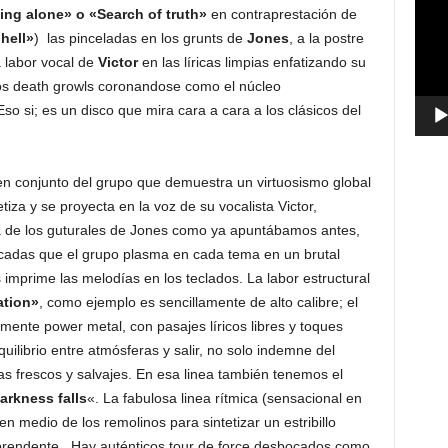
ing alone» o «Search of truth»
en contraprestación de
vídeo
hell»
) las pinceladas en los grunts de
Jones
, a la postre
 labor vocal de
Victor
en las líricas limpias enfatizando su
os death growls coronandose como el núcleo
Eso si; es un disco que mira cara a cara a los clásicos del
en conjunto del grupo que demuestra un virtuosismo global
etiza y se proyecta en la voz de su vocalista Victor,
opa de los guturales de Jones como ya apuntábamos antes,
cadas que el grupo plasma en cada tema en un brutal
s imprime las melodías en los teclados. La labor estructural
ation»
, como ejemplo es sencillamente de alto calibre; el
ente power metal, con pasajes líricos libres y toques
uilibrio entre atmósferas y salir, no solo indemne del
s frescos y salvajes. En esa linea también tenemos el
arkness falls
«. La fabulosa linea rítmica (sensacional en
 en medio de los remolinos para sintetizar un estribillo
rprendente. Hay auténticos tour de force desbocados como