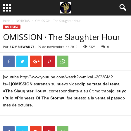
Inicio
NOTICIAS
OMISSION · The Slaughter Hour
NOTICIAS
OMISSION · The Slaughter Hour
Por
ZOMBIEWAR77
-
29 de noviembre de 2012
5323
0
[youtube http://www.youtube.com/watch?v=mIxaL-2CVGM?
fs=1]
OMISSION
estrenan su nuevo videoclip
se trata del tema
«The Slaughter Hour»
, correspondiente a su último trabajo,
cuyo
título «Pioneers Of The Storm»
, fue puesto a la venta el pasado
mes de octubre.