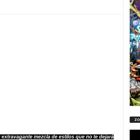
ock/Metal
“Olvido”
han lanzado de forma mundial su
«Luto»
 estudio:
el pasado 21 de Octubre.
sechar sobresalientes críticas por parte de crítica y
a más ambiciosa de la banda hasta la fecha.
palabras de
Olvido:
ZO
Repro
 extravagante mezcla de estilos que no te dejará
de