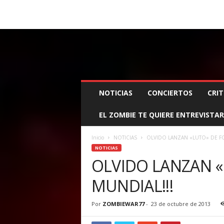
BOOKING, MANAGEMENT Y PROMOCIÓN
SANTA
Z
NOTICIAS
CONCIERTOS
CRIT
O
M
EL ZOMBIE TE QUIERE ENTREVISTAR
B
I
E
Inicio
NOTICIAS
OLVIDO LANZAN «LUTO» DE F
W
NOTICIAS
A
OLVIDO LANZAN 
R
MUNDIAL!!!
M
A
N
Por
ZOMBIEWAR77
-
23 de octubre de 2013
A
G