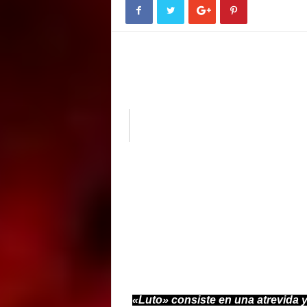
E
M
E
N
T
El original combo de Avantgarde/R
nuevo y segundo álbum de
El álbum, que ya esta comenzando a co
público, consiste en la obr
En 
«Luto» consiste en una atrevida y