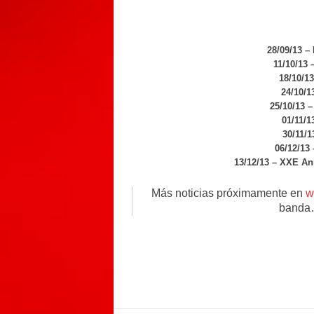
recorrer
28/09/13 –
11/10/13 
18/10/13
24/10/1
25/10/13 –
01/11/1
30/11/1
06/12/13 
13/12/13 – XXE An
Más noticias próximamente en
w
banda…