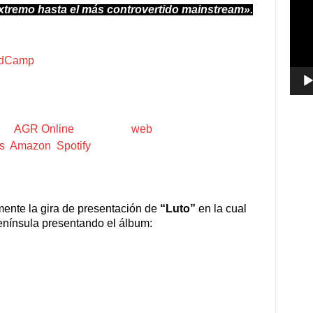
extremo hasta el más controvertido mainstream».
vídeo
 un streaming exclusivo del álbum, disponible en el
dCamp
de la banda.
 de
AGR Online
y la propia
web
de la banda. Además
s
,
Amazon
,
Spotify
, etc.
ente la gira de presentación de
“Luto”
en la cual
península presentando el álbum:
 lo ha denominado la propia banda,