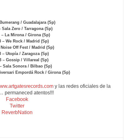
á en su primera catársis:
 Bumerang / Guadalajara (Sp)
– Sala Zero / Tarragona (Sp)
 – La Mirona / Girona (Sp)
3 – We Rock / Madrid (Sp)
 Noise Off Fest / Madrid (Sp)
3 – Utopía / Zaragoza (Sp)
3 – Gossip / Villareal (Sp)
– Sala Sonora / Bilbao (Sp)
iversari Empordá Rock / Girona (Sp)
ww.artgatesrecords.com
y las redes oficiales de la
 permaneced atentos!!!
Facebook
Twitter
ReverbNation