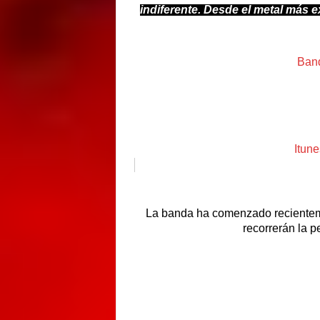
indiferente. Desde el metal más 
Olvido
están ofreciendo estos días
Ban
«Luto»
se puede conseguir a través
de
Itune
La banda ha comenzado recientem
recorrerán la 
El “
LUTOUR
“, como