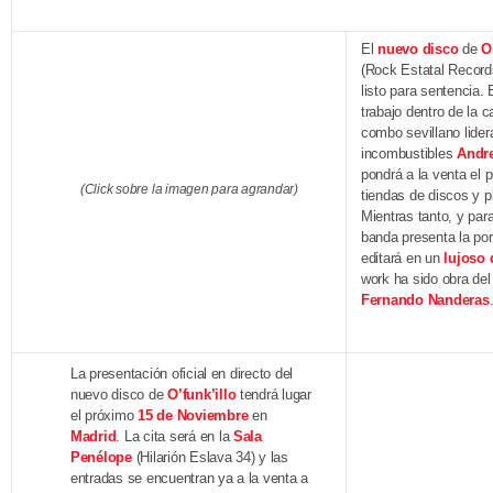
El
nuevo disco
de
O
(Rock Estatal Record
listo para sentencia. 
trabajo dentro de la c
combo sevillano lider
incombustibles
Andre
pondrá a la venta el
(Click sobre la imagen para agrandar)
tiendas de discos y p
Mientras tanto, y par
banda presenta la po
editará en un
lujoso 
work ha sido obra del
Fernando Nanderas
La presentación oficial en directo del
nuevo disco de
O’funk’illo
tendrá lugar
el próximo
15 de Noviembre
en
Madrid
. La cita será en la
Sala
Penélope
(Hilarión Eslava 34) y las
entradas se encuentran ya a la venta a