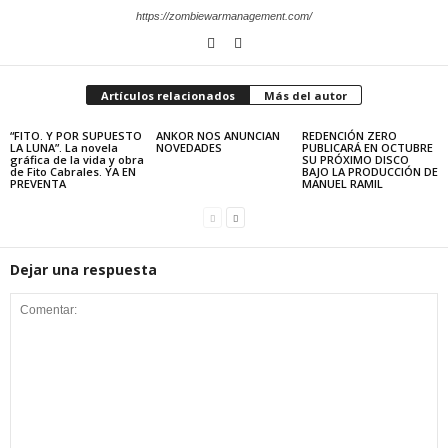
https://zombiewarmanagement.com/
Artículos relacionados
Más del autor
“FITO. Y POR SUPUESTO
ANKOR NOS ANUNCIAN
REDENCIÓN ZERO
LA LUNA”. La novela
NOVEDADES
PUBLICARÁ EN OCTUBRE
gráfica de la vida y obra
SU PRÓXIMO DISCO
de Fito Cabrales. YA EN
BAJO LA PRODUCCIÓN DE
PREVENTA
MANUEL RAMIL
Dejar una respuesta