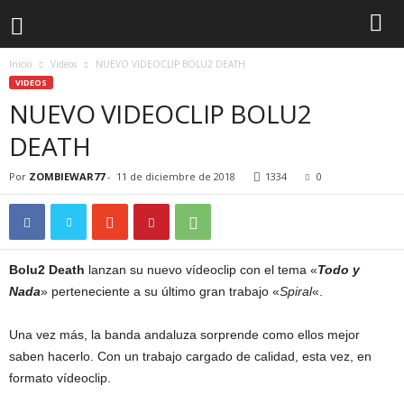
Inicio
Videos
NUEVO VIDEOCLIP BOLU2 DEATH
VIDEOS
NUEVO VIDEOCLIP BOLU2
DEATH
Por
ZOMBIEWAR77
-
11 de diciembre de 2018
1334
0
Bolu2 Death
lanzan su nuevo vídeoclip con el tema «
Todo y
Nada
» perteneciente a su último gran trabajo «
Spiral
«.
Una vez más, la banda andaluza sorprende como ellos mejor
saben hacerlo. Con un trabajo cargado de calidad, esta vez, en
formato vídeoclip.