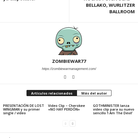
BELLAKO, WURLITZER
BALLROOM
ZOMBIEWAR77
https://zombiewarmanagement.com/
Artículos relacionados
Más del autor
PRESENTACIÓN DE LOST
Video Clip – Cherokee
GOTHMINISTER lanza
WINGMAN y su primer
«NO HAY PERDÓN»
video clip para su nuevo
single / vídeo
sencillo ‘I Am The Devil’