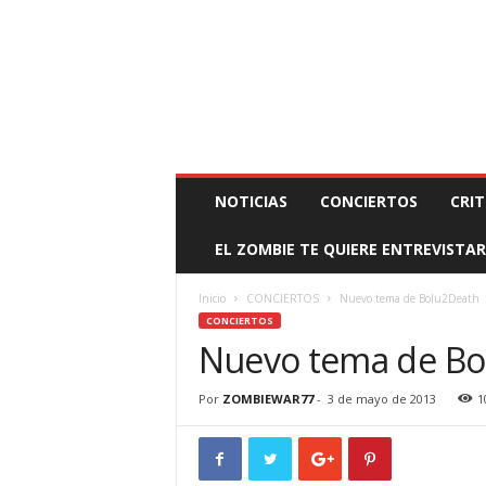
BOOKING, MANAGEMENT Y PROMOCIÓN
SANTA
Z
NOTICIAS
CONCIERTOS
CRIT
O
M
EL ZOMBIE TE QUIERE ENTREVISTAR
B
I
E
Inicio
CONCIERTOS
Nuevo tema de Bolu2Death
W
CONCIERTOS
A
Nuevo tema de Bo
R
M
Por
ZOMBIEWAR77
-
3 de mayo de 2013
1
A
N
A
G