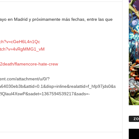
Mayo en Madrid y próximamente más fechas, entre las que
atch?v=cGeH6L4n1Qc
watch?v=4vRgMMG1_vM
u2death/flamencore-hate-crew
ZO
Repro
de