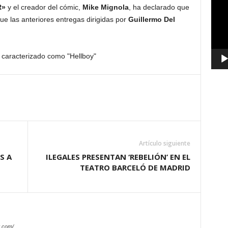
R»
y el creador del cómic,
Mike Mignola
, ha declarado que
vídeo
ue las anteriores entregas dirigidas por
Guillermo Del
Artículo siguiente
S A
ILEGALES PRESENTAN ‘REBELIÓN’ EN EL
TEATRO BARCELÓ DE MADRID
.com/