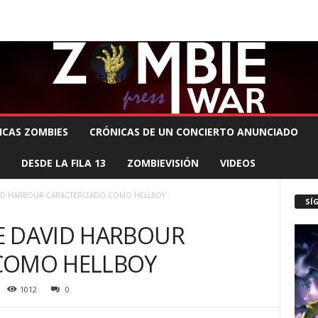
 MUERTE PRODUCCIONES
COMUNÍCATE CON EL ZOMBIE
STAFF ZOMBIE
ICAS ZOMBIES
CRÓNICAS DE UN CONCIERTO ANUNCIADO
DESDE LA FILA 13
ZOMBIEVISIÓN
VIDEOS
ID HARBOUR CARACTERIZADO COMO HELLBOY
SÍ
E DAVID HARBOUR
COMO HELLBOY
1012
0