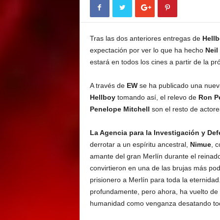
E
M
E
Tras las dos anteriores entregas de
Hell
N
T
expectación por ver lo que ha hecho
Neil
estará en todos los cines a partir de la p
A través de
EW
se ha publicado una nuev
Hellboy
tomando así, el relevo de
Ron P
P
enelope Mitchell
son el resto de actore
La Agencia para la Investigación y De
derrotar a un espíritu ancestral,
Nimue
, 
amante del gran Merlín durante el reinado
convirtieron en una de las brujas más pod
prisionero a Merlín para toda la eternidad.
profundamente, pero ahora, ha vuelto de e
humanidad como venganza desatando tod