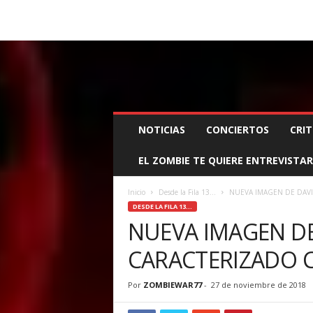
BOOKING, MANAGEMENT Y PROMOCIÓN
SANTA
Z
NOTICIAS
CONCIERTOS
CRIT
O
M
EL ZOMBIE TE QUIERE ENTREVISTAR
B
I
E
Inicio
Desde la Fila 13...
NUEVA IMAGEN DE DAV
W
DESDE LA FILA 13...
A
NUEVA IMAGEN D
R
CARACTERIZADO 
M
A
N
Por
ZOMBIEWAR77
-
27 de noviembre de 2018
A
G