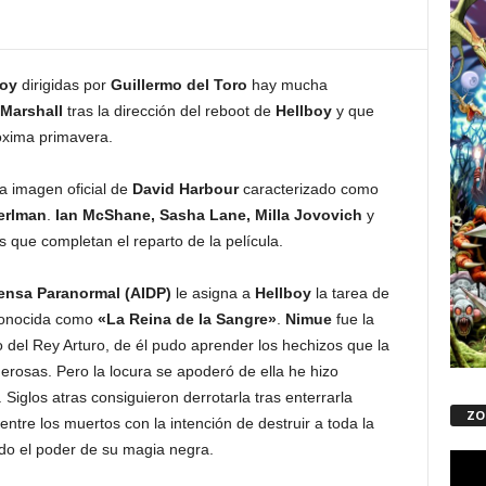
boy
dirigidas por
Guillermo del Toro
hay mucha
 Marshall
tras la dirección del reboot de
Hellboy
y que
róxima primavera.
a imagen oficial de
David Harbour
caracterizado como
erlman
.
Ian McShane, Sasha Lane, Milla Jovovich
y
s que completan el reparto de la película.
fensa Paranormal (AIDP)
le asigna a
Hellboy
la tarea de
conocida como
«La Reina de la Sangre»
.
Nimue
fue la
 del Rey Arturo, de él pudo aprender los hechizos que la
erosas. Pero la locura se apoderó de ella he hizo
 Siglos atras consiguieron derrotarla tras enterrarla
ZO
ntre los muertos con la intención de destruir a toda la
o el poder de su magia negra.
Repro
de