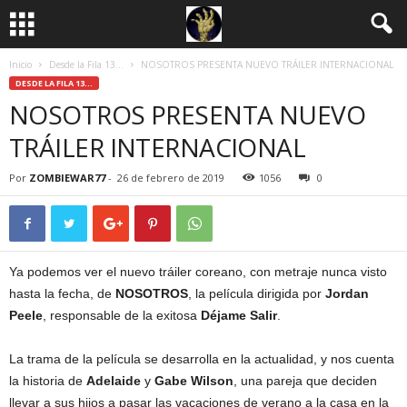
Inicio
Desde la Fila 13...
NOSOTROS PRESENTA NUEVO TRÁILER INTERNACIONAL
DESDE LA FILA 13...
NOSOTROS PRESENTA NUEVO
TRÁILER INTERNACIONAL
Por
ZOMBIEWAR77
-
26 de febrero de 2019
1056
0
Ya podemos ver el nuevo tráiler coreano, con metraje nunca visto
hasta la fecha, de
NOSOTROS
, la película dirigida por
Jordan
Peele
, responsable de la exitosa
Déjame Salir
.
La trama de la película se desarrolla en la actualidad, y nos cuenta
la historia de
Adelaide
y
Gabe Wilson
, una pareja que deciden
llevar a sus hijos a pasar las vacaciones de verano a la casa en la