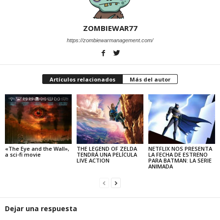
ZOMBIEWAR77
https://zombiewarmanagement.com/
Artículos relacionados
Más del autor
«The Eye and the Wall»,
THE LEGEND OF ZELDA
NETFLIX NOS PRESENTA
a sci-fi movie
TENDRÁ UNA PELÍCULA
LA FECHA DE ESTRENO
LIVE ACTION
PARA BATMAN: LA SERIE
ANIMADA
Dejar una respuesta