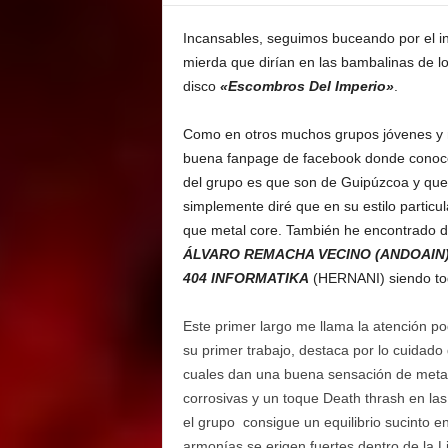
E
M
Incansables, seguimos buceando por el 
E
mierda que dirían en las bambalinas de
N
disco
«Escombros Del Imperio»
.
T
Como en otros muchos grupos jóvenes y 
buena fanpage de facebook donde conocer 
del grupo es que son de Guipúzcoa y que
simplemente diré que en su estilo partic
que metal core. También he encontrado d
ÁLVARO REMACHA VECINO (ANDOAIN
404 INFORMATIKA
(HERNANI) siendo to
Este primer largo me llama la atención po
su primer trabajo, destaca por lo cuidad
cuales dan una buena sensación de metal 
corrosivas y un toque Death thrash en las
el grupo consigue un equilibrio sucinto 
armonías se erigen fuertes dentro de la Li