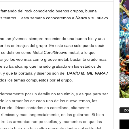
infamando del rock conociendo buenos grupos, buena
 los teatros… esta semana conoceremos a
Neura
y su nuevo
no tan jóvenes, siempre recomiendo una buena bio y una
los entresijos del grupo. En este caso solo puedo decir
 se definen como Metal Core/Groove metal, a lo que
ular yo los veo mas como groove metal, bastante crudo mas
e su bandcamp que ha sido grabado en los estudios de
)
, y que la portada y diseños son de
DARÍO M. GIL VARA /
dos los temas compuestos por el grupo.
derosamente por un detalle no tan nimio, y es que para ser
o de las armonías de cada uno de los nueve temas, los
crudo, líricas cantadas en castellano, altamente
ZO
 rítmicas y mas tangencialmente, en las guitarras. Si bien
entre las armonías rompe cuellos, y momentos en que las
Repro
nea de bajo, un bajo ultra presente dentro del estilo del
de