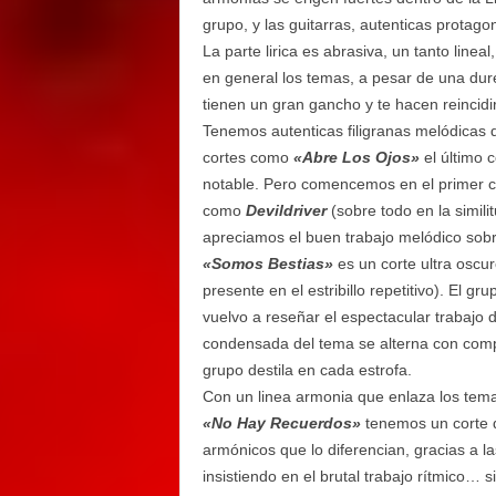
grupo, y las guitarras, autenticas protagon
La parte lirica es abrasiva, un tanto linea
en general los temas, a pesar de una dur
tienen un gran gancho y te hacen reincid
Tenemos autenticas filigranas melódicas 
cortes como
«Abre Los Ojos»
el último 
notable. Pero comencemos en el primer 
como
Devildriver
(sobre todo en la simili
apreciamos el buen trabajo melódico sobre
«Somos Bestias»
es un corte ultra oscur
presente en el estribillo repetitivo). El
vuelvo a reseñar el espectacular trabajo d
condensada del tema se alterna con comp
grupo destila en cada estrofa.
Con un linea armonia que enlaza los temas
«No Hay Recuerdos»
tenemos un corte q
armónicos que lo diferencian, gracias a l
insistiendo en el brutal trabajo rítmico… 