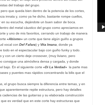
vídeo
istas del trabajo del grupo.
l, pero que queda bien dentro de la potencia de los cortes,
eza innata y, como ya he dicho, bastante rompe cuellos,
ir en su escucha, dejándote un buen sabor de boca.
dentro del metal cáustico del grupo como apreciamos en
corte y uno de mis favoritos, cerrando un trabajo de manera
corte
«Abismo»
un corte que tiene algún guiño a grupos
tud vocal con
Def Fafara
) y
Vita Imana
, donde ya
 todo en el espectacular bajo con guiño funky y todo.
o y con un cierto deje crossover, (muy liviano, pero
 grupo consigue una atmósfera densa y cargada, y donde
el bajo. En el siguiente corte
«Di La Verdad»
la parte mas
ases y puentes mas rápidos concentrando la bilis que el
, el grupo busca siempre la diferencia entre temas, y en
ue aparentemente repite estructura, pero hay detalles
as cadencias de las guitarras y su elaborada construcción
si que es verdad que en este corte hay estructuras que