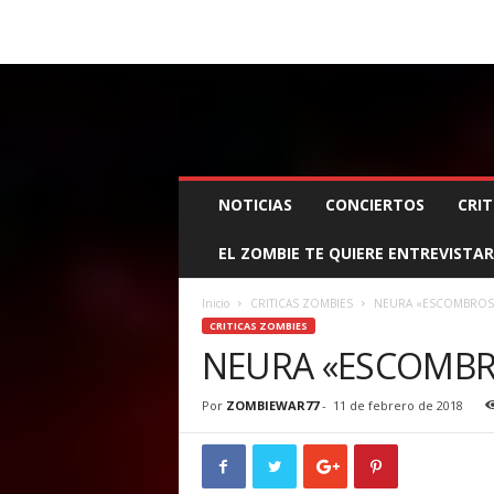
BOOKING, MANAGEMENT Y PROMOCIÓN
SANTA
Z
NOTICIAS
CONCIERTOS
CRIT
O
M
EL ZOMBIE TE QUIERE ENTREVISTAR
B
I
E
Inicio
CRITICAS ZOMBIES
NEURA «ESCOMBROS 
W
CRITICAS ZOMBIES
A
NEURA «ESCOMBR
R
M
Por
ZOMBIEWAR77
-
11 de febrero de 2018
A
N
A
G