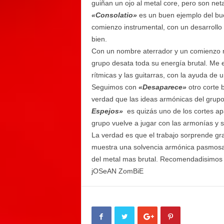
guiñan un ojo al metal core, pero son net
«Consolatio»
es un buen ejemplo del bu
comienzo instrumental, con un desarrollo
bien.
Con un nombre aterrador y un comienzo
grupo desata toda su energía brutal. Me 
rítmicas y las guitarras, con la ayuda de
Seguimos con
«Desaparece»
otro corte b
verdad que las ideas armónicas del gru
Espejos»
es quizás uno de los cortes ap
grupo vuelve a jugar con las armonías y sa
La verdad es que el trabajo sorprende gra
muestra una solvencia armónica pasmosa p
del metal mas brutal. Recomendadisimos
jOSeAN ZomBiE