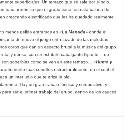
amente superficiales. Un temazo que se sale por si solo.
en tono armónico que el grupo tiene, en esta balada de
 en crescendo electrificado que les ha quedado realmente
 no menos gélido entramos en
«La Manada»
donde el
encanta de nuevo el juego entrelazado de las melodías
 unos coros que dan un aspecto brutal a la música del grupo.
rutal y denso, con un estribillo cabalgante flipante… de
po son soberbias como se ven en este temazo…
«Humo y
arentemente mas sencillos estructuralmente, en el cual el
ca un interludio que te eriza la piel.
tamente. Hay un gran trabajo técnico y compositivo, y
ara ser el primer trabajo del grupo, dentro de los cauces