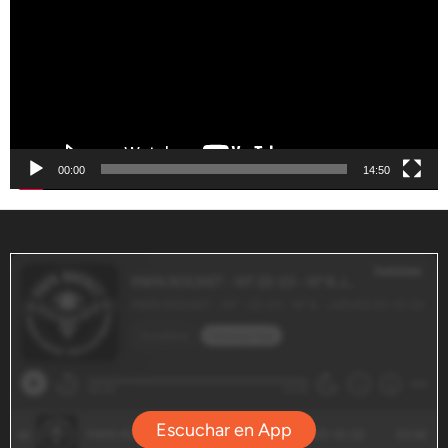
vídeo
00:00
14:50