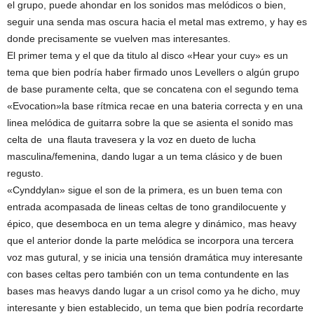
el grupo, puede ahondar en los sonidos mas melódicos o bien,
seguir una senda mas oscura hacia el metal mas extremo, y hay es
donde precisamente se vuelven mas interesantes.
El primer tema y el que da titulo al disco «Hear your cuy» es un
tema que bien podría haber firmado unos Levellers o algún grupo
de base puramente celta, que se concatena con el segundo tema
«Evocation»la base rítmica recae en una bateria correcta y en una
linea melódica de guitarra sobre la que se asienta el sonido mas
celta de una flauta travesera y la voz en dueto de lucha
masculina/femenina, dando lugar a un tema clásico y de buen
regusto.
«Cynddylan» sigue el son de la primera, es un buen tema con
entrada acompasada de lineas celtas de tono grandilocuente y
épico, que desemboca en un tema alegre y dinámico, mas heavy
que el anterior donde la parte melódica se incorpora una tercera
voz mas gutural, y se inicia una tensión dramática muy interesante
con bases celtas pero también con un tema contundente en las
bases mas heavys dando lugar a un crisol como ya he dicho, muy
interesante y bien establecido, un tema que bien podría recordarte