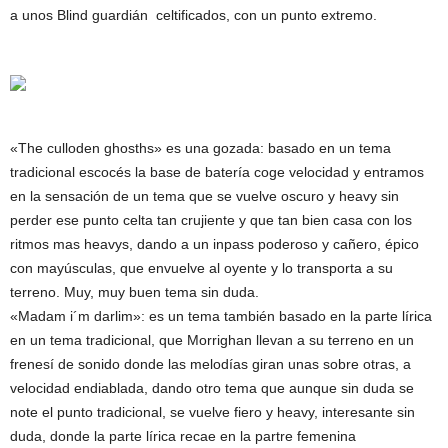
a unos Blind guardián celtificados, con un punto extremo.
«The culloden ghosths» es una gozada: basado en un tema
tradicional escocés la base de batería coge velocidad y entramos
en la sensación de un tema que se vuelve oscuro y heavy sin
perder ese punto celta tan crujiente y que tan bien casa con los
ritmos mas heavys, dando a un inpass poderoso y cañero, épico
con mayúsculas, que envuelve al oyente y lo transporta a su
terreno. Muy, muy buen tema sin duda.
«Madam i´m darlim»: es un tema también basado en la parte lírica
en un tema tradicional, que Morrighan llevan a su terreno en un
frenesí de sonido donde las melodías giran unas sobre otras, a
velocidad endiablada, dando otro tema que aunque sin duda se
note el punto tradicional, se vuelve fiero y heavy, interesante sin
duda, donde la parte lírica recae en la partre femenina