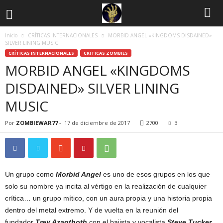
Inicio
CRÍTICAS INTERNACIONALES
MORBID ANGEL «KINGDOMS DISDAINED»
SILVER LINING MUSIC
CRÍTICAS INTERNACIONALES
CRITICAS ZOMBIES
MORBID ANGEL «KINGDOMS
DISDAINED» SILVER LINING
MUSIC
Por
ZOMBIEWAR77
-
17 de diciembre de 2017
2700
3
Un grupo como
Morbid Angel
es uno de esos grupos en los que
solo su nombre ya incita al vértigo en la realización de cualquier
crítica… un grupo mítico, con un aura propia y una historia propia
dentro del metal extremo. Y de vuelta en la reunión del
fundador
Trey Azagthoth
con el bajista y vocalista
Steve Tucker
,