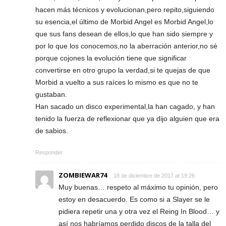
hacen más técnicos y evolucionan,pero repito,siguiendo
su esencia,el último de Morbid Angel es Morbid Angel,lo
que sus fans desean de ellos,lo que han sido siempre y
por lo que los conocemos,no la aberración anterior,no sé
porque cojones la evolución tiene que significar
convertirse en otro grupo la verdad,si te quejas de que
Morbid a vuelto a sus raíces lo mismo es que no te
gustaban.
Han sacado un disco experimental,la han cagado, y han
tenido la fuerza de reflexionar que ya dijo alguien que era
de sabios.
Responder
ZOMBIEWAR74
18 de diciembre de 2017 at 19:26
Muy buenas… respeto al máximo tu opinión, pero
estoy en desacuerdo. Es como si a Slayer se le
pidiera repetir una y otra vez el Reing In Blood… y
así nos habríamos perdido discos de la talla del