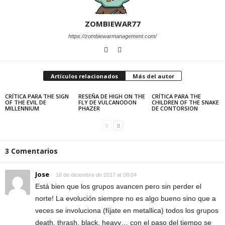
ZOMBIEWAR77
https://zombiewarmanagement.com/
Artículos relacionados
Más del autor
CRÍTICA PARA THE SIGN
RESEÑA DE HIGH ON THE
CRÍTICA PARA THE
OF THE EVIL DE
FLY DE VULCANODON
CHILDREN OF THE SNAKE
MILLENNIUM
PHAZER
DE CONTORSION
3 Comentarios
Jose
18 de diciembre de 2017 at 08:04
Está bien que los grupos avancen pero sin perder el
norte! La evolución siempre no es algo bueno sino que a
veces se involuciona (fíjate en metallica) todos los grupos
death, thrash, black, heavy… con el paso del tiempo se