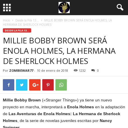
Inicio
Desde la Fila 13...
MILLIE BOBBY BROWN SERÁ ENOLA HOLMES, LA
HERMANA DE SHERLOCK HOLMES
DESDE LA FILA 13...
MILLIE BOBBY BROWN SERÁ
ENOLA HOLMES, LA HERMANA
DE SHERLOCK HOLMES
Por
ZOMBIEWAR77
-
10 de enero de 2018
1232
0
Millie Bobby Brown
(«Stranger Things») ya tiene un nuevo
proyecto en marcha, interpretará a
Enola Holmes
en la adaptación
de
Las Aventuras de Enola Holmes: La Hermana de Sherlock
Holmes
, de la serie de novelas juveniles escritas por
Nancy
Springer.