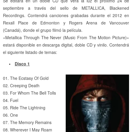
Se editará en un doble CD que verá la luz el próximo 24 de
septiembre a través del sello de METALLICA, Blackened
Recordings. Contendrá canciones grabadas durante el 2012 en
Rexall Place de Edmonton y Rogers Arena de Vancouver
(Canadá), donde el grupo filmó la película.
«Metallica Through The Never (Music From The Motion Picture)»
estará disponible en descarga digital, doble CD y vinilo. Contendrá
el siguiente listado de temas:
Disco 1
01. The Ecstasy Of Gold
02. Creeping Death
03. For Whom The Bell Tolls
04. Fuel
05. Ride The Lightning
06. One
07. The Memory Remains
08. Wherever I May Roam