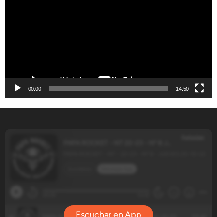
vídeo
00:00
14:50