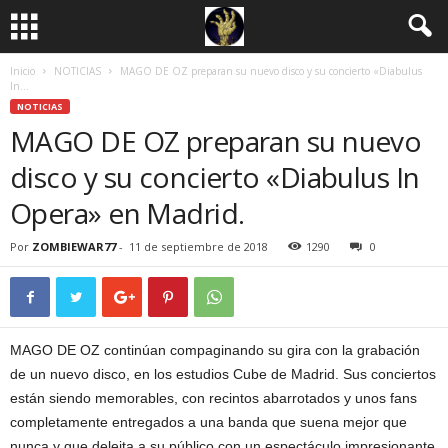
Inicio
NOTICIAS
MAGO DE OZ preparan su nuevo disco y su concierto «Diabulus
In...
NOTICIAS
MAGO DE OZ preparan su nuevo
disco y su concierto «Diabulus In
Opera» en Madrid.
Por
ZOMBIEWAR77
-
11 de septiembre de 2018
1290
0
MAGO DE OZ continúan compaginando su gira con la grabación
de un nuevo disco, en los estudios Cube de Madrid. Sus conciertos
están siendo memorables, con recintos abarrotados y unos fans
completamente entregados a una banda que suena mejor que
nunca y que deleita a su público con un espectáculo impresionante