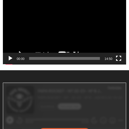
de
vídeo
00:00
14:50