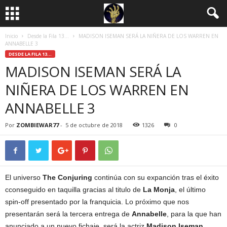
Inicio
Desde la Fila 13...
MADISON ISEMAN SERÁ LA NIÑERA DE LOS WARREN EN
ANNABELLE 3
DESDE LA FILA 13...
MADISON ISEMAN SERÁ LA
NIÑERA DE LOS WARREN EN
ANNABELLE 3
Por
ZOMBIEWAR77
-
5 de octubre de 2018
1326
0
El universo
The Conjuring
continúa con su expanción tras el éxito
cconseguido en taquilla gracias al titulo de
La Monja
, el último
spin-off presentado por la franquicia. Lo próximo que nos
presentarán será la tercera entrega de
Annabelle
, para la que han
anunciado a un nuevo fichaje, será la actriz
Madison Iseman