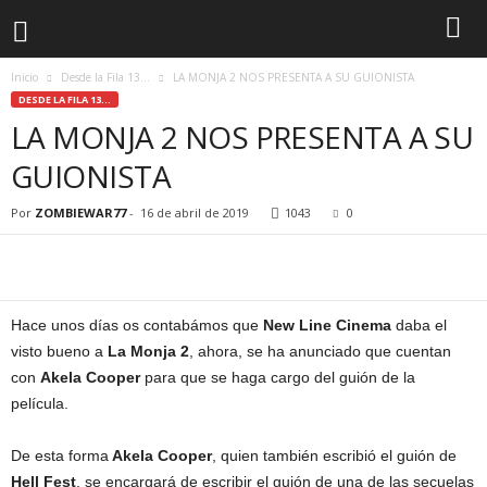
Inicio
Desde la Fila 13...
LA MONJA 2 NOS PRESENTA A SU GUIONISTA
DESDE LA FILA 13...
LA MONJA 2 NOS PRESENTA A SU
GUIONISTA
Por
ZOMBIEWAR77
-
16 de abril de 2019
1043
0
Hace unos días os contabámos que
New Line Cinema
daba el
visto bueno a
La Monja 2
, ahora, se ha anunciado que cuentan
con
Akela Cooper
para que se haga cargo del guión de la
película.
De esta forma
Akela Cooper
, quien también escribió el guión de
Hell Fest
, se encargará de escribir el guión de una de las secuelas