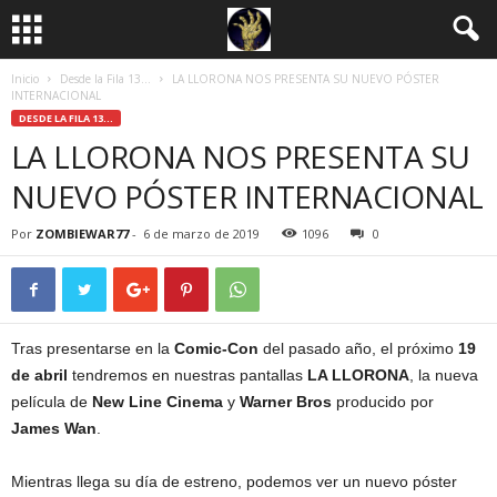
Inicio
Desde la Fila 13...
LA LLORONA NOS PRESENTA SU NUEVO PÓSTER
INTERNACIONAL
DESDE LA FILA 13...
LA LLORONA NOS PRESENTA SU
NUEVO PÓSTER INTERNACIONAL
Por
ZOMBIEWAR77
-
6 de marzo de 2019
1096
0
Tras presentarse en la
Comic-Con
del pasado año, el próximo
19
de abril
tendremos en nuestras pantallas
LA LLORONA
, la nueva
película de
New Line Cinema
y
Warner Bros
producido por
James Wan
.
Mientras llega su día de estreno, podemos ver un nuevo póster