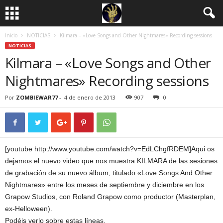
Inicio
NOTICIAS
Kilmara – «Love Songs and Other Nightmares» Recording sessions
NOTICIAS
Kilmara – «Love Songs and Other
Nightmares» Recording sessions
Por
ZOMBIEWAR77
-
4 de enero de 2013
907
0
[youtube http://www.youtube.com/watch?v=EdLChgfRDEM]Aqui os
dejamos el nuevo video que nos muestra KILMARA de las sesiones
de grabación de su nuevo álbum, titulado «Love Songs And Other
Nightmares» entre los meses de septiembre y diciembre en los
Grapow Studios, con Roland Grapow como productor (Masterplan,
ex-Helloween).
Podéis verlo sobre estas líneas.