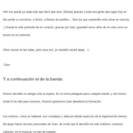
»No me queda ya nada más que decir que esto. Eternas gracias a toda esa gente que sigue hoy en
día yendo a conciertos, a festis, a fiestas de pueblos… Sois los que mantenéis este show en marcha.
:’) Desde lo más profundo de mi corazón, gracias por todo, guardaré estos años de mi vida como un
tesoro en mi memoria.
»Nos vemos en las salas, pero esta vez, yo también estaré abajo. »
-Juan
Y a continuación el de la banda:
Hemos decidido no alargar más la espera. Es un tema peliagudo para cualquier banda, y del mismo
modo lo ha sido para nosotros. Nuestro guitarrista Juan abandona la formación.
Los motivos, como es habitual, son complejos y abarcan desde aspectos de la organización interna
del grupo hasta razones personales de Juan, de modo que la decisión ha sido unánime: nuestros
caminos, en lo musical, se han de separar.