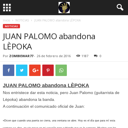
Inicio
NOTICIAS
JUAN PALOMO abandona LÈPOKA
NOTICIAS
JUAN PALOMO abandona
LÈPOKA
Por
ZOMBIEWAR77
-
26 de febrero de 2016
1187
0
JUAN PALOMO abandona LÈPOKA
Nos entristece dar esta noticia, pero Juan Palomo (guitarrista de
Lèpoka) abandona la banda.
A continuación el comunicado oficial de Juan:
«Dicen que cuando una puerta se cierra, una ventana se abre. Hoy es el día que para mí esta