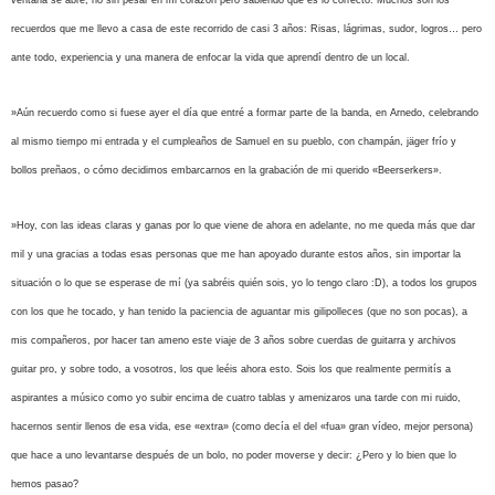
ventana se abre, no sin pesar en mi corazón pero sabiendo que es lo correcto. Muchos son los
recuerdos que me llevo a casa de este recorrido de casi 3 años: Risas, lágrimas, sudor, logros… pero
ante todo, experiencia y una manera de enfocar la vida que aprendí dentro de un local.
»Aún recuerdo como si fuese ayer el día que entré a formar parte de la banda, en Arnedo, celebrando
al mismo tiempo mi entrada y el cumpleaños de Samuel en su pueblo, con champán, jäger frío y
bollos preñaos, o cómo decidimos embarcarnos en la grabación de mi querido «Beerserkers».
»Hoy, con las ideas claras y ganas por lo que viene de ahora en adelante, no me queda más que dar
mil y una gracias a todas esas personas que me han apoyado durante estos años, sin importar la
situación o lo que se esperase de mí (ya sabréis quién sois, yo lo tengo claro :D), a todos los grupos
con los que he tocado, y han tenido la paciencia de aguantar mis gilipolleces (que no son pocas), a
mis compañeros, por hacer tan ameno este viaje de 3 años sobre cuerdas de guitarra y archivos
guitar pro, y sobre todo, a vosotros, los que leéis ahora esto. Sois los que realmente permitís a
aspirantes a músico como yo subir encima de cuatro tablas y amenizaros una tarde con mi ruido,
hacernos sentir llenos de esa vida, ese «extra» (como decía el del «fua» gran vídeo, mejor persona)
que hace a uno levantarse después de un bolo, no poder moverse y decir: ¿Pero y lo bien que lo
hemos pasao?