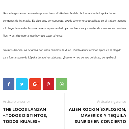
Desde la gestación de nuestro primer disco «Folkoholic Metal», la formación de Lèpoka había
permanecido invariable. Es algo que, por supuesto, ayuda a tener una estabilidad en el trabajo; aunque
a lo largo de nuestra historia hemos experimentado ya muchas idas y venidas de músicos en nuestras
filas, y es algo normal que hay que saber afrontar.
Sin más dilación, os dejamos con unas palabras de Juan. Pronto anunciaremos quién es el elegido
para formar parte de Lèpoka de aquí en adelante. ¡Suerte, y nos vemos de birras, compañero!
Artículo anterior
Artículo siguiente
THE LOCOS LANZAN
ALIEN ROCKIN´EXPLOSION,
«TODOS DISTINTOS,
MAVERICK Y TEQUILA
TODOS IGUALES»
SUNRISE EN CONCIERTO