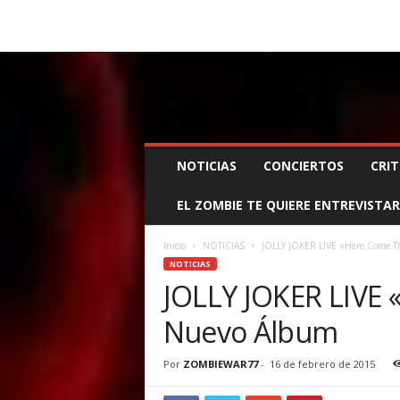
BOOKING, MANAGEMENT Y PROMOCIÓN
SANTA
Z
NOTICIAS
CONCIERTOS
CRIT
O
M
EL ZOMBIE TE QUIERE ENTREVISTAR
B
I
E
Inicio
NOTICIAS
JOLLY JOKER LIVE «Here Come T
W
NOTICIAS
A
JOLLY JOKER LIVE 
R
Nuevo Álbum
M
A
N
Por
ZOMBIEWAR77
-
16 de febrero de 2015
A
G