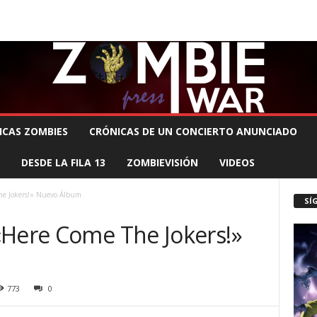
 MUERTE PRODUCCIONES
COMUNÍCATE CON EL ZOMBIE
STAFF ZOMBIE
ICAS ZOMBIES
CRÓNICAS DE UN CONCIERTO ANUNCIADO
DESDE LA FILA 13
ZOMBIEVISIÓN
VIDEOS
he Jokers!» Nuevo Álbum
SÍ
«Here Come The Jokers!»
773
0