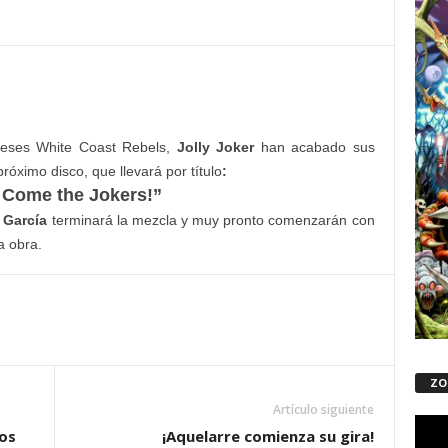
gleses White Coast Rebels,
Jolly Joker
han acabado sus
róximo disco, que llevará por título
:
 Come the Jokers!”
 García
terminará la mezcla y muy pronto comenzarán con
a obra.
ZO
Artículo siguiente
Repro
os
¡Aquelarre comienza su gira!
de