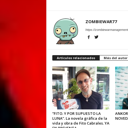
ZOMBIEWAR77
https://zombiewarmanagement
Artículos relacionados
Más del autor
“FITO. Y POR SUPUESTO LA
ANKOR
LUNA”. La novela gráfica de la
NOVED
vida y obra de Fito Cabrales. YA