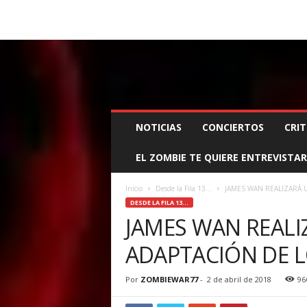
BOOKING, MANAGEMENT Y PROMOCIÓN
SANTA
Z
NOTICIAS
CONCIERTOS
CRIT
O
M
EL ZOMBIE TE QUIERE ENTREVISTAR
B
I
E
Inicio
Desde la Fila 13...
JAMES WAN REALIZARÁ
W
DESDE LA FILA 13...
A
JAMES WAN REAL
R
ADAPTACIÓN DE 
M
A
N
Por
ZOMBIEWAR77
-
2 de abril de 2018
96
A
G