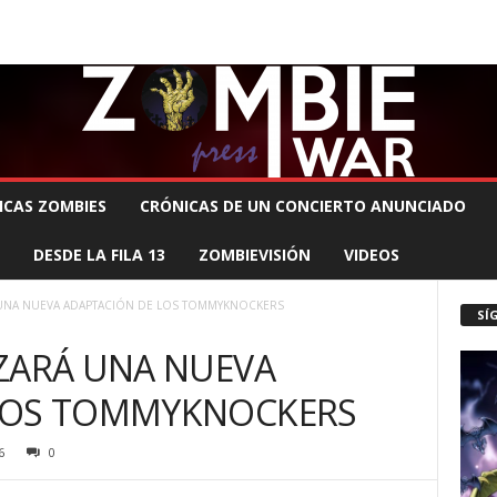
 MUERTE PRODUCCIONES
COMUNÍCATE CON EL ZOMBIE
STAFF ZOMBIE
ICAS ZOMBIES
CRÓNICAS DE UN CONCIERTO ANUNCIADO
DESDE LA FILA 13
ZOMBIEVISIÓN
VIDEOS
 UNA NUEVA ADAPTACIÓN DE LOS TOMMYKNOCKERS
SÍ
IZARÁ UNA NUEVA
LOS TOMMYKNOCKERS
6
0