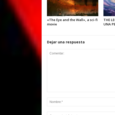
«The Eye and the Wall», a sci-fi
THE L
movie
UNA PE
Dejar una respuesta