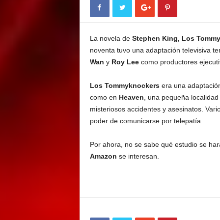
E
M
E
La novela de
Stephen King, Los Tommy
N
T
noventa tuvo una adaptación televisiva te
Wan
y
Roy Lee
como productores ejecuti
Los Tommyknockers
era una adaptació
como en
Heaven
, una pequeña localida
misteriosos accidentes y asesinatos. Vari
poder de comunicarse por telepatía.
Por ahora, no se sabe qué estudio se har
Amazon
se interesan.