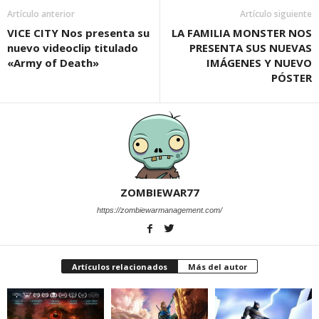
Artículo anterior
Artículo siguiente
VICE CITY Nos presenta su
LA FAMILIA MONSTER NOS
nuevo videoclip titulado
PRESENTA SUS NUEVAS
«Army of Death»
IMÁGENES Y NUEVO
PÓSTER
ZOMBIEWAR77
https://zombiewarmanagement.com/
Artículos relacionados
Más del autor