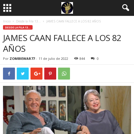
Inicio
Desde la Fila 13...
JAMES CAAN FALLECE A LOS 82 AÑOS
DESDE LA FILA 13...
JAMES CAAN FALLECE A LOS 82
AÑOS
Por
ZOMBIEWAR77
-
11 de julio de 2022
844
0