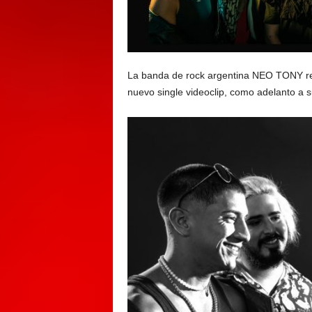
La banda de rock argentina NEO TONY re
nuevo single videoclip, como adelanto a s