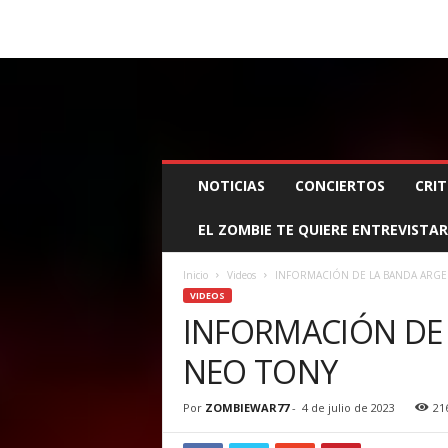
BOOKING, MANAGEMENT Y PROMOCIÓN
SANTA
Z
NOTICIAS
CONCIERTOS
CRIT
O
M
EL ZOMBIE TE QUIERE ENTREVISTAR
B
I
E
Inicio
Videos
INFORMACIÓN DE LA BANDA ARGE
W
VIDEOS
A
INFORMACIÓN DE
R
NEO TONY
M
A
N
Por
ZOMBIEWAR77
-
4 de julio de 2023
21
A
G