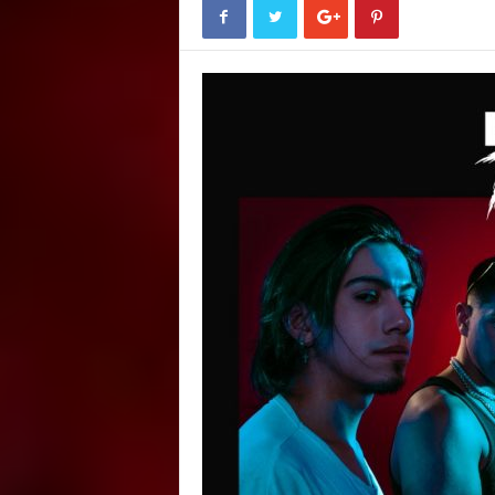
E
M
E
N
T