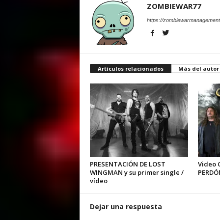
ZOMBIEWAR77
https://zombiewarmanagement
Artículos relacionados
Más del autor
PRESENTACIÓN DE LOST
Video 
WINGMAN y su primer single /
PERDÓ
vídeo
Dejar una respuesta