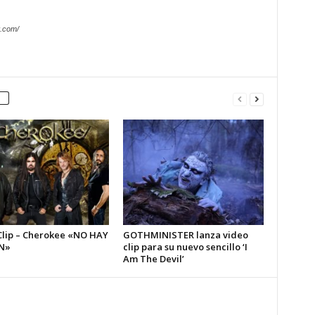
.com/
Clip – Cherokee «NO HAY
GOTHMINISTER lanza video
N»
clip para su nuevo sencillo ‘I
Am The Devil’