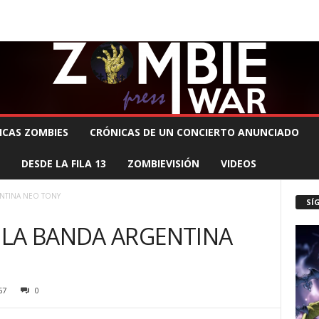
 MUERTE PRODUCCIONES
COMUNÍCATE CON EL ZOMBIE
STAFF ZOMBIE
ICAS ZOMBIES
CRÓNICAS DE UN CONCIERTO ANUNCIADO
DESDE LA FILA 13
ZOMBIEVISIÓN
VIDEOS
NTINA NEO TONY
SÍ
 LA BANDA ARGENTINA
67
0