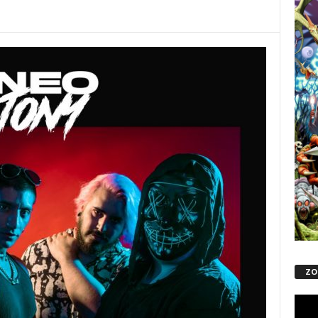
ZO
Repro
de