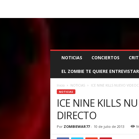
BOOKING, MANAGEMENT Y PROMOCIÓN
SANTA
Z
NOTICIAS
CONCIERTOS
CRIT
O
M
EL ZOMBIE TE QUIERE ENTREVISTAR
B
I
E
Inicio
NOTICIAS
ICE NINE KILLS NUEVO VIDEOC
W
NOTICIAS
A
ICE NINE KILLS N
R
DIRECTO
M
A
N
Por
ZOMBIEWAR77
-
10 de julio de 2013
9
A
G