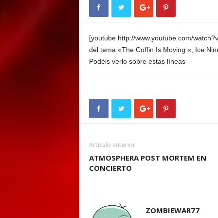
E
M
E
[youtube http://www.youtube.com/watch
N
T
del tema «
The Coffin Is Moving
«,
Ice
Nin
Podéis verlo sobre estas líneas
Artículo anterior
ATMOSPHERA POST MORTEM EN
CONCIERTO
ZOMBIEWAR77