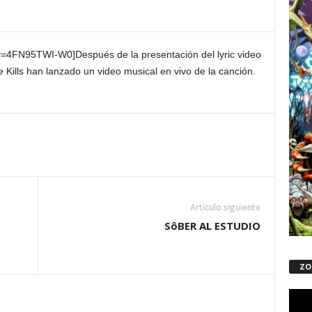
?v=4FN95TWI-W0]
Después de la presentación de
l lyric video
e
Kills
han lanzado
un video musical
en vivo
de
la canción.
Artículo siguiente
SôBER AL ESTUDIO
ZO
Repro
de