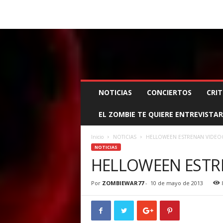
BOOKING, MANAGEMENT Y PROMOCIÓN
SANTA
Z
NOTICIAS
CONCIERTOS
CRIT
O
M
EL ZOMBIE TE QUIERE ENTREVISTAR
B
I
E
Inicio
NOTICIAS
HELLOWEEN ESTRENAN VIDEOC
W
NOTICIAS
A
HELLOWEEN ESTR
R
M
Por
ZOMBIEWAR77
-
10 de mayo de 2013
A
N
A
G