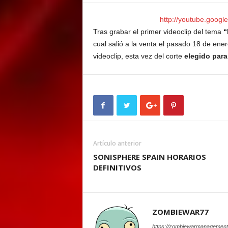
E
M
http://youtube.goog
E
Tras grabar el primer videoclip del tema
“
N
cual salió a la venta el pasado 18 de e
T
videoclip, esta vez del corte
elegido para
Artículo anterior
SONISPHERE SPAIN HORARIOS
DEFINITIVOS
ZOMBIEWAR77
https://zombiewarmanagement