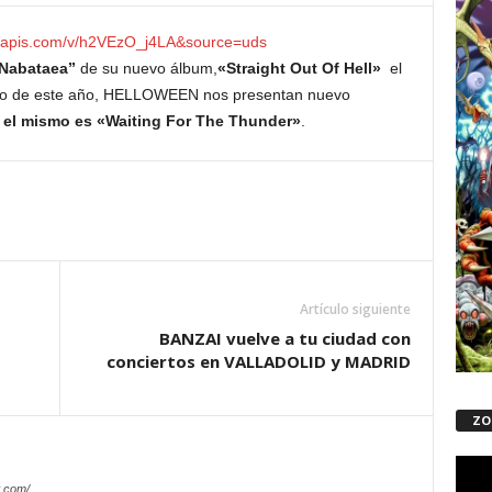
leapis.com/v/h2VEzO_j4LA&source=uds
Nabataea”
de su nuevo álbum,
«Straight Out Of Hell»
el
nero de este año, HELLOWEEN nos presentan nuevo
 el mismo es «Waiting For The Thunder»
.
Artículo siguiente
BANZAI vuelve a tu ciudad con
conciertos en VALLADOLID y MADRID
ZO
Repro
de
.com/