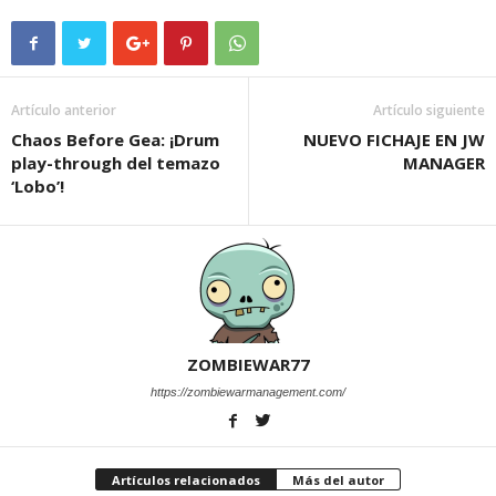
Artículo anterior
Artículo siguiente
Chaos Before Gea: ¡Drum
NUEVO FICHAJE EN JW
play-through del temazo
MANAGER
‘Lobo’!
ZOMBIEWAR77
https://zombiewarmanagement.com/
Artículos relacionados
Más del autor