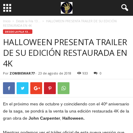
Inicio
Desde la Fila 13...
HALLOWEEN PRESENTA TRAILER DE SU EDICIÓN
RESTAURADA EN 4K
DESDE LA FILA 13...
HALLOWEEN PRESENTA TRAILER
DE SU EDICIÓN RESTAURADA EN
4K
Por
ZOMBIEWAR77
-
23 de agosto de 2018
933
0
En el próximo mes de octubre y coincidiendo con el 40º aniversario
de la saga, se pondrá a la venta la una edición restaurada 4K de la
gran obra de
John Carpenter
,
Halloween.
Mientras podemos ver el tráiler oficial de esta nueva versión que