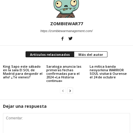
ZOMBIEWAR77
https://zombiewarmanagement.com/
Artículos relacionados
Más del autor
King Sapo este sábado
Saratoga anuncia las
La mítica banda
en la sala El SOL de
primeras fechas
neoyorkina WARRIOR
Madrid para despedir el
confirmadas para el
SOUL visitará Ourense
año! ¿Te vienes?
2024 «La Historia
el 24 de octubre
continua»
Dejar una respuesta