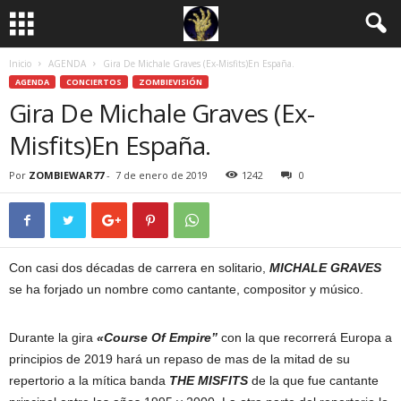
Inicio
AGENDA
Gira De Michale Graves (Ex-Misfits)En España.
AGENDA
CONCIERTOS
ZOMBIEVISIÓN
Gira De Michale Graves (Ex-
Misfits)En España.
Por
ZOMBIEWAR77
-
7 de enero de 2019
1242
0
Con casi dos décadas de carrera en solitario,
MICHALE GRAVES
se ha forjado un nombre como cantante, compositor y músico.
Durante la gira
«Course Of Empire”
con la que recorrerá Europa a
principios de 2019 hará un repaso de mas de la mitad de su
repertorio a la mítica banda
THE MISFITS
de la que fue cantante