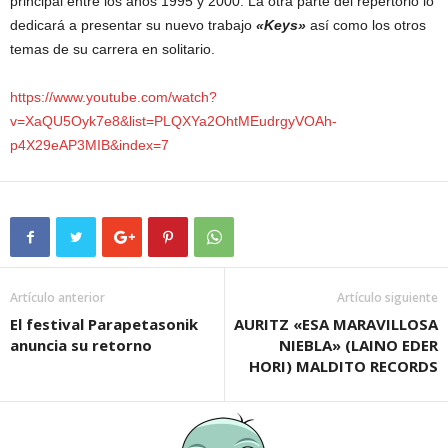
principal entre los años 1995 y 2000. La otra parte del repertorio lo
dedicará a presentar su nuevo trabajo
«Keys»
así como los otros
temas de su carrera en solitario.
https://www.youtube.com/watch?
v=XaQU5Oyk7e8&list=PLQXYa2OhtMEudrgyVOAh-
p4X29eAP3MIB&index=7
Artículo anterior
Artículo siguiente
El festival Parapetasonik
AURITZ «ESA MARAVILLOSA
anuncia su retorno
NIEBLA» (LAINO EDER
HORI) MALDITO RECORDS