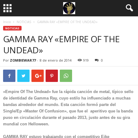
Inicio
NOTICIAS
GAMMA RAY «EMPIRE OF THE UNDEAD»
NOTICIAS
GAMMA RAY «EMPIRE OF THE
UNDEAD»
Por
ZOMBIEWAR77
-
8 de enero de 2014
919
0
«Empire Of The Undead» fue la rápida canción de metal, típico sello
de identidad de
Gamma Ray
, cuyo estilo ha influenciado a muchas
bandas alrededor del mundo. Esta canción formó parte del
Single/Ep
«Master Of Confusion»
, que fue el aperitivo que la banda
puso en circulación durante el pasado 2013, justo antes de su gira
mundial con
Helloween.
GAMMA RAY estuvo trabajando con el competitivo
Eike