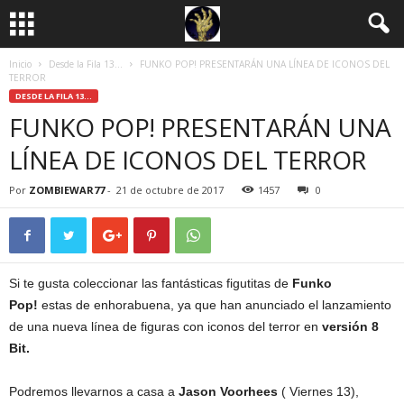
Inicio
Desde la Fila 13...
FUNKO POP! PRESENTARÁN UNA LÍNEA DE ICONOS DEL
TERROR
DESDE LA FILA 13...
FUNKO POP! PRESENTARÁN UNA
LÍNEA DE ICONOS DEL TERROR
Por
ZOMBIEWAR77
-
21 de octubre de 2017
1457
0
Si te gusta coleccionar las fantásticas figutitas de
Funko
Pop!
estas de enhorabuena, ya que han anunciado el lanzamiento
de una nueva línea de figuras con iconos del terror en
versión 8
Bit.
Podremos llevarnos a casa a
Jason Voorhees
( Viernes 13),