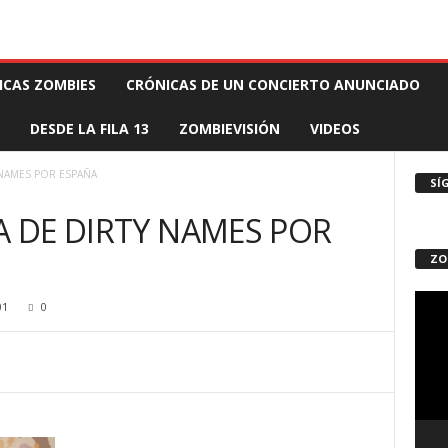
 MUERTE PRODUCCIONES
COMUNÍCATE CON EL ZOMBIE
STAFF ZOMBIE
ICAS ZOMBIES
CRÓNICAS DE UN CONCIERTO ANUNCIADO
DESDE LA FILA 13
ZOMBIEVISIÓN
VIDEOS
 NAMES POR ESPAÑA
SÍ
A DE DIRTY NAMES POR
ZO
Repro
01
0
de
vídeo