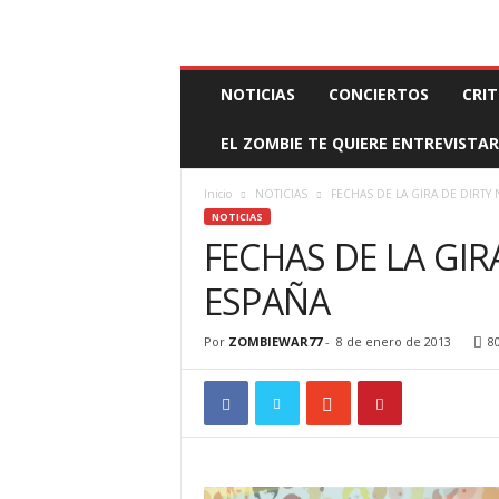
BOOKING, MANAGEMENT Y PROMOCIÓN
SANTA
Z
NOTICIAS
CONCIERTOS
CRIT
O
M
EL ZOMBIE TE QUIERE ENTREVISTAR
B
I
E
Inicio
NOTICIAS
FECHAS DE LA GIRA DE DIRTY
W
NOTICIAS
A
FECHAS DE LA GIR
R
M
ESPAÑA
A
N
Por
ZOMBIEWAR77
-
8 de enero de 2013
8
A
G
E
M
E
N
T