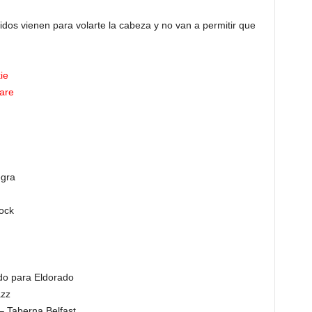
dos vienen para volarte la cabeza y no van a permitir que
ie
Care
egra
ock
do para Eldorado
azz
 Taberna Belfast