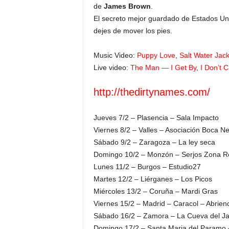
de
James Brown
.
El secreto mejor guardado de Estados Uni
dejes de mover los pies.
Music Video:
Puppy Love
,
Salt Water Jack
Live video:
The Man — I Get By
,
I Don’t 
http://thedirtynames.com/
Jueves 7/2 – Plasencia – Sala Impacto
Viernes 8/2 – Valles – Asociación Boca N
Sábado 9/2 – Zaragoza – La ley seca
Domingo 10/2 – Monzón – Serjos Zona R
Lunes 11/2 – Burgos – Estudio27
Martes 12/2 – Liérganes – Los Picos
Miércoles 13/2 – Coruña – Mardi Gras
Viernes 15/2 – Madrid – Caracol – Abrien
Sábado 16/2 – Zamora – La Cueva del J
Domingo 17/2 – Santa Maria del Paramo –