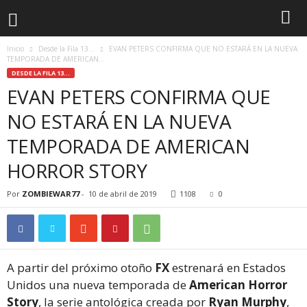
Inicio
Desde la Fila 13...
EVAN PETERS CONFIRMA QUE NO ESTARÁ EN LA NUEVA
TEMPORADA DE AMERICAN...
DESDE LA FILA 13...
EVAN PETERS CONFIRMA QUE
NO ESTARÁ EN LA NUEVA
TEMPORADA DE AMERICAN
HORROR STORY
Por
ZOMBIEWAR77
-
10 de abril de 2019
1108
0
A partir del próximo otoño
FX
estrenará en Estados
Unidos una nueva temporada de
American Horror
Story
, la serie antológica creada por
Ryan Murphy
,