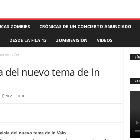
 MUERTE PRODUCCIONES
COMUNÍCATE CON EL ZOMBIE
STAFF ZOMBIE
ICAS ZOMBIES
CRÓNICAS DE UN CONCIERTO ANUNCIADO
DESDE LA FILA 13
ZOMBIEVISIÓN
VIDEOS
ema de In Vain
SÍ
a del nuevo tema de In
ZO
962
0
micia del nuevo tema de In Vain