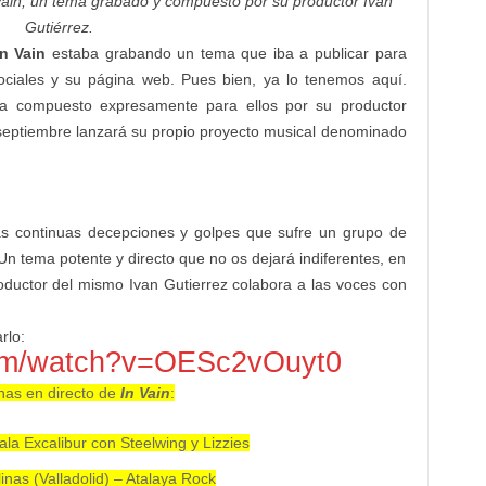
Vain, un tema grabado y compuesto por su productor Iván
Gutiérrez
.
In Vain
estaba grabando un tema que iba a publicar para
ociales y su página web. Pues bien, ya lo tenemos aquí.
 compuesto expresamente para ellos por su productor
 septiembre lanzará su propio proyecto musical denominado
as continuas decepciones y golpes que sufre un grupo de
Un tema potente y directo que no os dejará indiferentes, en
oductor del mismo Ivan Gutierrez colabora a las voces con
rlo:
om/watch?v=OESc2vOuyt0
has en directo de
In Vain
:
ala Excalibur con Steelwing y Lizzies
inas (Valladolid) – Atalaya Rock