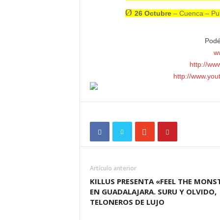
Ø
26 Octubre
– Cuenca – Pub
Podé
w
http://ww
http://www.you
Artículo anterior
KILLUS PRESENTA «FEEL THE MONS
EN GUADALAJARA. SURU Y OLVIDO,
TELONEROS DE LUJO