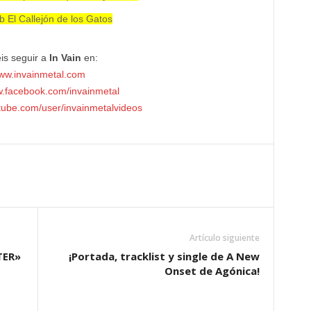
 El Callejón de los Gatos
is seguir a
In Vain
en:
ww.invainmetal.com
w.facebook.com/invainmetal
tube.com/user/invainmetalvideos
Artículo siguiente
TER»
¡Portada, tracklist y single de A New
Onset de Agónica!