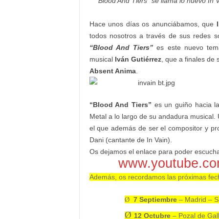
“
Blood And Tiers
”
se llama lo nuevo In 
Hace unos días os anunciábamos, que
todos nosotros a través de sus redes s
“Blood And Tiers”
es este nuevo tema
musical
Iván
Gutiérrez
,
que a finales de
Absent Anima
.
“Blood And Tiers”
es un guiño hacia l
Metal a lo largo de su andadura musical. 
el que además de ser el compositor y pr
Dani (cantante de In Vain).
Os dejamos el enlace para poder escucha
www.youtube.c
Además, os recordamos las próximas fec
7 Septiembre
– Madrid – S
Ø
Ø
12 Octubre
– Pozal de Gall