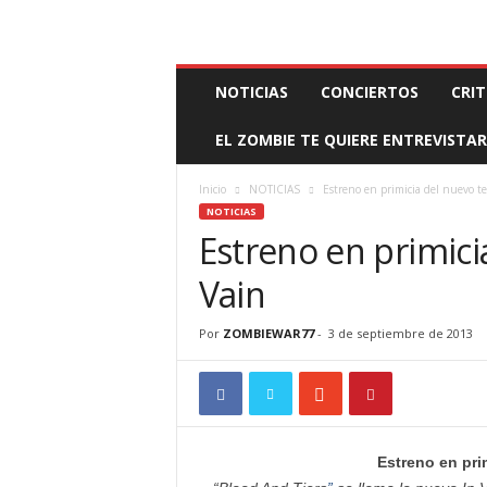
BOOKING, MANAGEMENT Y PROMOCIÓN
SANTA
Z
NOTICIAS
CONCIERTOS
CRIT
O
M
EL ZOMBIE TE QUIERE ENTREVISTAR
B
I
E
Inicio
NOTICIAS
Estreno en primicia del nuevo t
W
NOTICIAS
A
Estreno en primici
R
M
Vain
A
N
Por
ZOMBIEWAR77
-
3 de septiembre de 2013
A
G
E
M
E
N
Estreno en pri
T