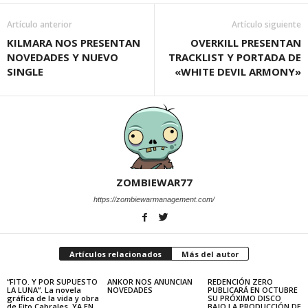
Artículo anterior
Artículo siguiente
KILMARA NOS PRESENTAN
OVERKILL PRESENTAN
NOVEDADES Y NUEVO
TRACKLIST Y PORTADA DE
SINGLE
«WHITE DEVIL ARMONY»
ZOMBIEWAR77
https://zombiewarmanagement.com/
Artículos relacionados
Más del autor
“FITO. Y POR SUPUESTO
ANKOR NOS ANUNCIAN
REDENCIÓN ZERO
LA LUNA”. La novela
NOVEDADES
PUBLICARÁ EN OCTUBRE
gráfica de la vida y obra
SU PRÓXIMO DISCO
de Fito Cabrales. YA EN
BAJO LA PRODUCCIÓN DE