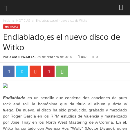
Inicio
NOTICIAS
Endiablado,es el nuevo disco de Witko
NOTICIAS
Endiablado,es el nuevo disco de
Witko
Por
ZOMBIEWAR77
-
25 de febrero de 2014
847
0
Endiablado
es un sencillo que contiene dos canciones de puro
rock and roll, la homónima que da título al album y
Arde el
fuego.
De nuevo, el disco ha sido producido, grabado y mezclado
por Roger García en los RPM estudios de Valencia y masterizado
por José Triay en los North West Mastering de A Coruña. En él,
Witko ha contado con Asensio Ros “Wally” (Doctor Divago), quien