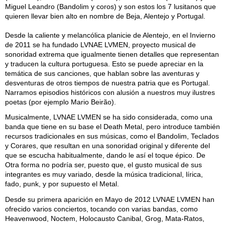
Miguel Leandro (Bandolim y coros) y son estos los 7 lusitanos que
quieren llevar bien alto en nombre de Beja, Alentejo y Portugal.
Desde la caliente y melancólica planicie de Alentejo, en el Invierno
de 2011 se ha fundado LVNAE LVMEN, proyecto musical de
sonoridad extrema que igualmente tienen detalles que representan
y traducen la cultura portuguesa. Esto se puede apreciar en la
temática de sus canciones, que hablan sobre las aventuras y
desventuras de otros tiempos de nuestra patria que es Portugal.
Narramos episodios históricos con alusión a nuestros muy ilustres
poetas (por ejemplo Mario Beirão).
Musicalmente, LVNAE LVMEN se ha sido considerada, como una
banda que tiene en su base el Death Metal, pero introduce también
recursos tradicionales en sus músicas, como el Bandolim, Teclados
y Corares, que resultan en una sonoridad original y diferente del
que se escucha habitualmente, dando le así el toque épico. De
Otra forma no podría ser, puesto que, el gusto musical de sus
integrantes es muy variado, desde la música tradicional, lírica,
fado, punk, y por supuesto el Metal.
Desde su primera aparición en Mayo de 2012 LVNAE LVMEN han
ofrecido varios conciertos, tocando con varias bandas, como
Heavenwood, Noctem, Holocausto Canibal, Grog, Mata-Ratos,