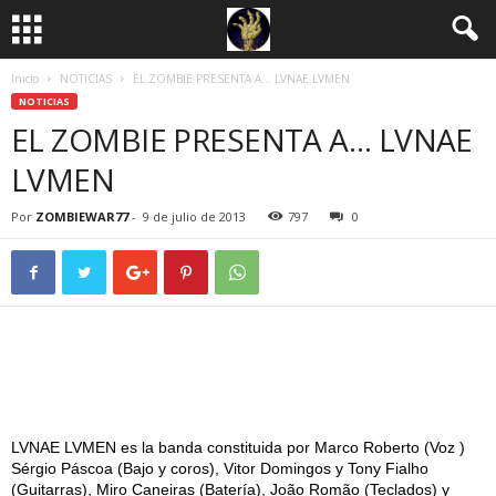
Inicio
NOTICIAS
EL ZOMBIE PRESENTA A… LVNAE LVMEN
NOTICIAS
EL ZOMBIE PRESENTA A… LVNAE
LVMEN
Por
ZOMBIEWAR77
-
9 de julio de 2013
797
0
LVNAE LVMEN es la banda constituida por Marco Roberto (Voz )
Sérgio Páscoa (Bajo y coros), Vitor Domingos y Tony Fialho
(Guitarras), Miro Caneiras (Batería), João Romão (Teclados) y