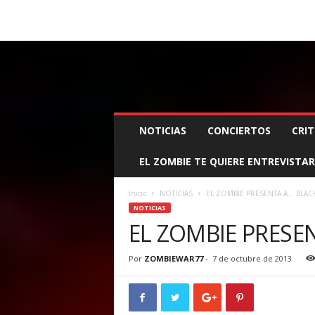
BOOKING, MANAGEMENT Y PROMOCIÓN
SANTA
Z
NOTICIAS
CONCIERTOS
CRIT
O
M
EL ZOMBIE TE QUIERE ENTREVISTAR
B
I
E
Inicio
NOTICIAS
EL ZOMBIE PRESENTA A… BLA
W
NOTICIAS
A
EL ZOMBIE PRESE
R
M
Por
ZOMBIEWAR77
-
7 de octubre de 2013
A
N
A
G