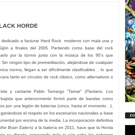
LACK HORDE
” dedicado a facturar Hard Rock
moderno con mala uva y
ijón a finales del 2005. Partiendo como base del rock
arlo por la túrmix junto con la música de los 90’s que
Sin ningún tipo de premeditación, alejándose de cualquier
nica norma, llegan a ser difícilmente clasificables… lo que
ara tanto en círculos de rock clásico, como alternativos o
rista y cantante Pablo Tamargo “Tamar” (
Pantano, Los
, bajista que anteriormente formó parte de bandas como
os por una legión de baterías (cinco, hasta el momento…),
 ganándose el respeto en los escenarios nacionales a base
ZO
umental por encima de la media. La incorporación definitiva
 the Brain Eaters
) a la batería en 2011, hace que la Horda
Repro
de
 en su directo, renovando más si aún cabe los patrones