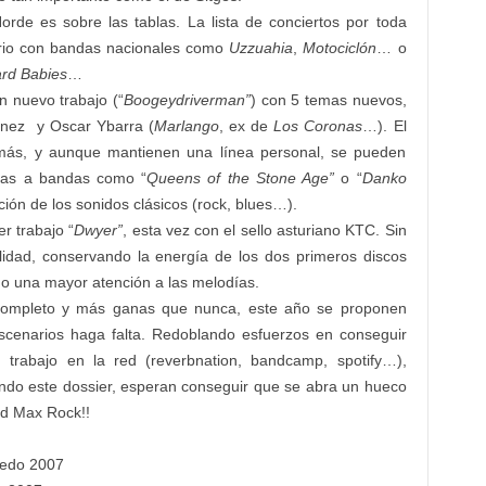
rde es sobre las tablas. La lista de conciertos por toda
rio con bandas nacionales como
Uzzuahia
,
Motociclón
… o
rd Babies
…
n nuevo trabajo (“
Boogeydriverman”
) con 5 temas nuevos,
ínez
y Oscar Ybarra (
Marlango
, ex de
Los Coronas
…). El
 más, y aunque mantienen una línea personal, se pueden
anas a bandas como “
Queens of the Stone Age”
o “
Danko
ación de los sonidos clásicos (rock, blues…).
r trabajo “
Dwyer”
, esta vez con el sello asturiano KTC. Sin
lidad, conservando la energía de los dos primeros discos
o una mayor atención a las melodías.
 completo y más ganas que nunca, este año se proponen
scenarios haga falta. Redoblando esfuerzos en conseguir
trabajo en la red (reverbnation, bandcamp, spotify…),
endo este dossier, esperan conseguir que se abra un hueco
ad Max Rock!!
iedo 2007