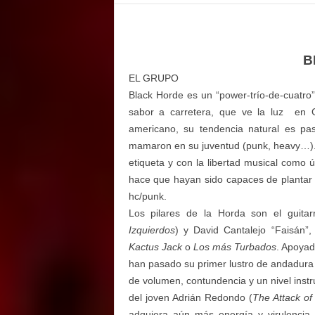
E
M
E
N
B
T
EL GRUPO
Black Horde es un “power-trío-de-cuatro
sabor a carretera, que ve la luz
en G
americano, su tendencia natural es pas
mamaron en su juventud (punk, heavy…). 
etiqueta y con la libertad musical como ú
hace que hayan sido capaces de plantar c
hc/punk.
Los pilares de la Horda son el guitar
Izquierdos
) y David Cantalejo “Faisán”
Kactus Jack
o
Los más Turbados
. Apoyad
han pasado su primer lustro de andadura
de volumen, contundencia y un nivel instr
del joven Adrián Redondo (
The Attack of
adquiera aún más energía y virulencia