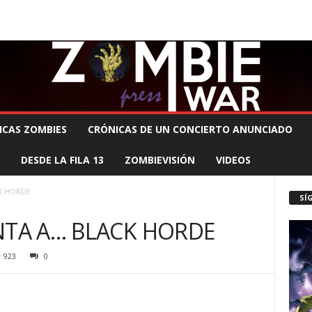
 MUERTE PRODUCCIONES
COMUNÍCATE CON EL ZOMBIE
STAFF ZOMBIE
ICAS ZOMBIES
CRÓNICAS DE UN CONCIERTO ANUNCIADO
DESDE LA FILA 13
ZOMBIEVISIÓN
VIDEOS
CK HORDE
SÍ
NTA A… BLACK HORDE
923
0