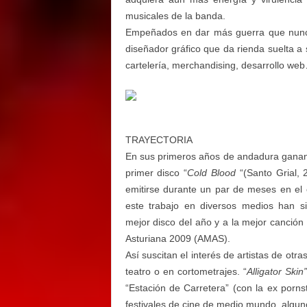
musicales de la banda.
Empeñados en dar más guerra que nunca
diseñador gráfico que da rienda suelta a 
cartelería, merchandising, desarrollo we
TRAYECTORIA
En sus primeros años de andadura ganan v
primer disco “
Cold Blood
“(Santo Grial, 
emitirse durante un par de meses en el c
este trabajo en diversos medios han s
mejor disco del año y a la mejor canción 
Asturiana 2009 (AMAS).
Así suscitan el interés de artistas de ot
teatro o en cortometrajes. “
Alligator Skin”
“Estación de Carretera” (con la ex porns
festivales de cine de medio mundo, algun