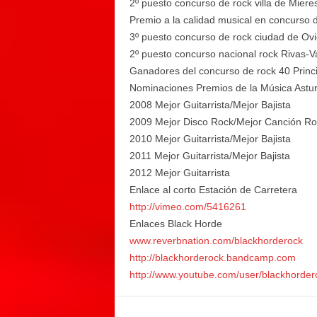
2º puesto concurso de rock villa de Miere
Premio a la calidad musical en concurso 
3º puesto concurso de rock ciudad de Ov
2º puesto concurso nacional rock Rivas-
Ganadores del concurso de rock 40 Princi
Nominaciones Premios de la Música Astu
2008 Mejor Guitarrista/Mejor Bajista
2009 Mejor Disco Rock/Mejor Canción Rock
2010 Mejor Guitarrista/Mejor Bajista
2011 Mejor Guitarrista/Mejor Bajista
2012 Mejor Guitarrista
Enlace al corto Estación de Carretera
http://vimeo.com/5416261
Enlaces Black Horde
www.
reverbnation
.com/
blackhorde
rock
http://blackhorderock.bandcamp.com
http://www.youtube.com/user/blackhorder