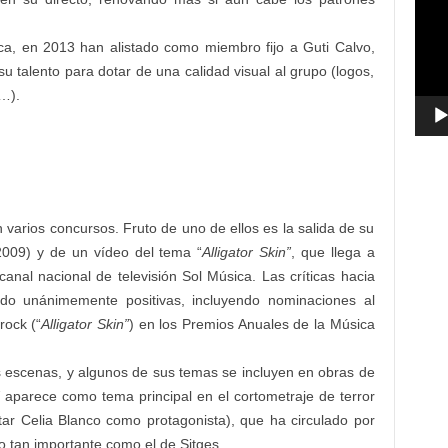
vídeo
, en 2013 han alistado como miembro fijo a Guti Calvo,
su talento para dotar de una calidad visual al grupo (logos,
b…).
arios concursos. Fruto de uno de ellos es la salida de su
2009) y de un vídeo del tema “
Alligator Skin”
, que llega a
anal nacional de televisión Sol Música. Las críticas hacia
ido unánimemente positivas, incluyendo nominaciones al
rock (“
Alligator Skin”
) en los Premios Anuales de la Música
ras escenas, y algunos de sus temas se incluyen en obras de
aparece como tema principal en el cortometraje de terror
tar Celia Blanco como protagonista), que ha circulado por
o tan importante como el de Sitges.